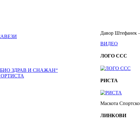
Давор Штефанек –
САВЕЗИ
ВИДЕО
ЛОГО ССС
 БИО ЗДРАВ И СНАЖАН“
ПОРТИСТА
РИСТА
Маскота Спортског
ЛИНКОВИ