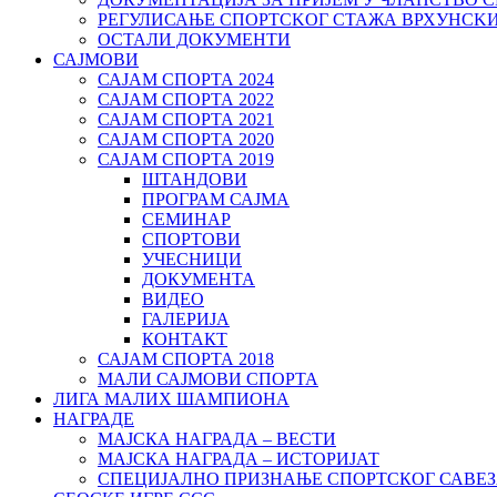
РЕГУЛИСАЊЕ СПОРТСKОГ СТАЖА ВРХУНСK
ОСТАЛИ ДОКУМЕНТИ
САЈМОВИ
САЈАМ СПОРТА 2024
САЈАМ СПОРТА 2022
САЈАМ СПОРТА 2021
САЈАМ СПОРТА 2020
САЈАМ СПОРТА 2019
ШТАНДОВИ
ПРОГРАМ САЈМА
СЕМИНАР
СПОРТОВИ
УЧЕСНИЦИ
ДОКУМЕНТА
ВИДЕО
ГАЛЕРИЈА
КОНТАКТ
САЈАМ СПОРТА 2018
МАЛИ САЈМОВИ СПОРТА
ЛИГА МАЛИХ ШАМПИОНА
НАГРАДЕ
МАЈСКА НАГРАДА – ВЕСТИ
МАЈСКА НАГРАДА – ИСТОРИЈАТ
СПЕЦИЈАЛНО ПРИЗНАЊЕ СПОРТСКОГ САВЕЗ