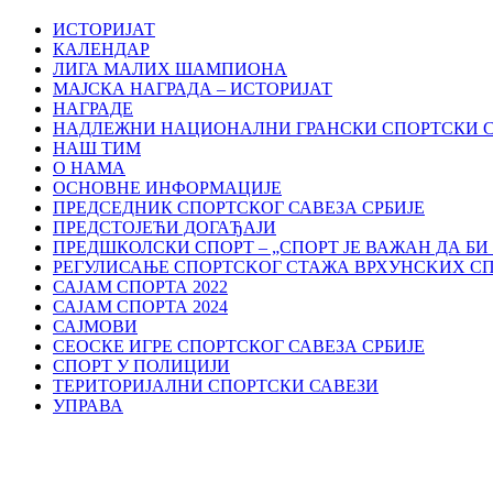
ИСТОРИЈАТ
КАЛЕНДАР
ЛИГА МАЛИХ ШАМПИОНА
МАЈСКА НАГРАДА – ИСТОРИЈАТ
НАГРАДЕ
НАДЛЕЖНИ НАЦИОНАЛНИ ГРАНСКИ СПОРТСКИ 
НАШ ТИМ
О НАМА
ОСНОВНЕ ИНФОРМАЦИЈЕ
ПРЕДСЕДНИК СПОРТСКОГ САВЕЗА СРБИЈЕ
ПРЕДСТОЈЕЋИ ДОГАЂАЈИ
ПРЕДШКОЛСКИ СПОРТ – „СПОРТ ЈЕ ВАЖАН ДА БИ
РЕГУЛИСАЊЕ СПОРТСKОГ СТАЖА ВРХУНСKИХ С
САЈАМ СПОРТА 2022
САЈАМ СПОРТА 2024
САЈМОВИ
СЕОСКЕ ИГРЕ СПОРТСКОГ САВЕЗА СРБИЈЕ
СПОРТ У ПОЛИЦИЈИ
ТЕРИТОРИЈАЛНИ СПОРТСКИ САВЕЗИ
УПРАВА