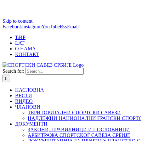
1 win online
Skip to content
https://pin-up-bets.kz/
https://rupinup.com/
https://pinup-oyun.com/
mostbet
Facebook
Instagram
YouTube
Rss
Email
ЋИР
LAT
О НАМА
КОНТАКТ
Search for:
НАСЛОВНА
ВЕСТИ
ВИДЕО
ЧЛАНОВИ
ТЕРИТОРИЈАЛНИ СПОРТСКИ САВЕЗИ
НАДЛЕЖНИ НАЦИОНАЛНИ ГРАНСКИ СПОРТС
ДОКУМЕНТИ
ЗАКОНИ, ПРАВИЛНИЦИ И ПОСЛОВНИЦИ
АРБИТРАЖА СПОРТСКОГ САВЕЗА СРБИЈЕ
ДОКУМЕНТАЦИЈА ЗА ПРИЈЕМ У ЧЛАНСТВО С