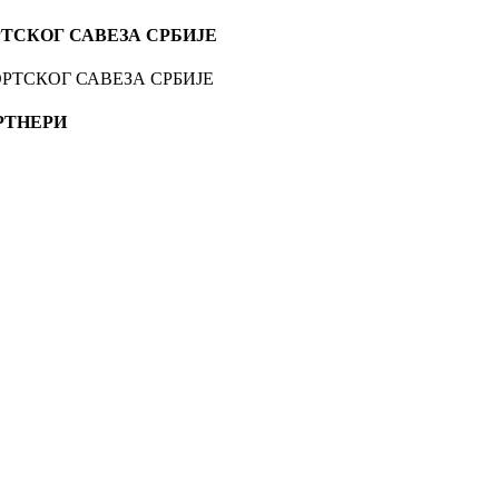
ТСКОГ САВЕЗА СРБИЈЕ
РТНЕРИ