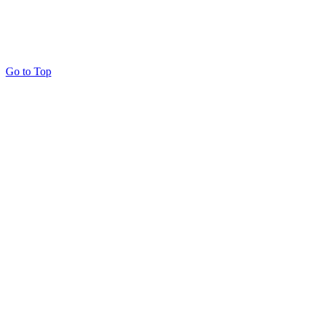
Go to Top