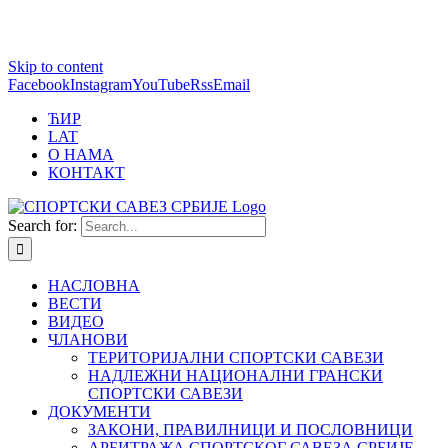
1 win online
Skip to content
https://pin-up-bets.kz/
https://rupinup.com/
https://pinup-oyun.com/
mostbet
Facebook
Instagram
YouTube
Rss
Email
ЋИР
LAT
О НАМА
КОНТАКТ
Search for:
НАСЛОВНА
ВЕСТИ
ВИДЕО
ЧЛАНОВИ
ТЕРИТОРИЈАЛНИ СПОРТСКИ САВЕЗИ
НАДЛЕЖНИ НАЦИОНАЛНИ ГРАНСКИ
СПОРТСКИ САВЕЗИ
ДОКУМЕНТИ
ЗАКОНИ, ПРАВИЛНИЦИ И ПОСЛОВНИЦИ
АРБИТРАЖА СПОРТСКОГ САВЕЗА СРБИЈЕ