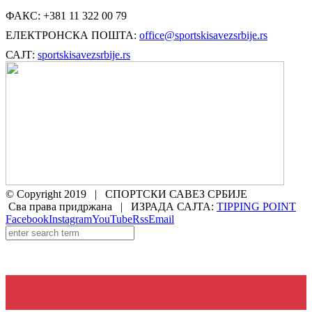
ФАКС: +381 11 322 00 79
ЕЛЕКТРОНСКА ПОШТА:
office@sportskisavezsrbije.rs
САЈТ:
sportskisavezsrbije.rs
© Copyright 2019 | СПОРТСКИ САВЕЗ СРБИЈЕ
Сва права придржана | ИЗРАДА САЈТА:
TIPPING POINT
Facebook
Instagram
YouTube
Rss
Email