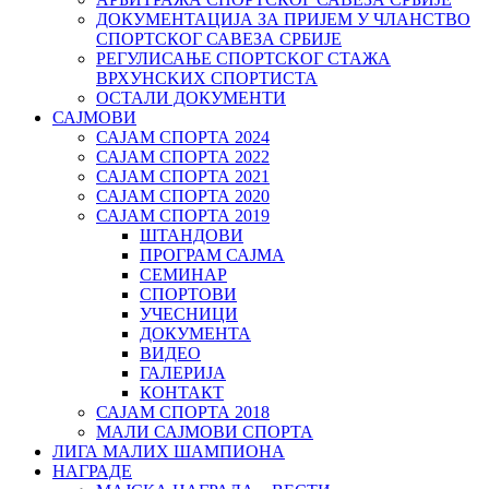
ДОКУМЕНТАЦИЈА ЗА ПРИЈЕМ У ЧЛАНСТВО
СПОРТСКОГ САВЕЗА СРБИЈЕ
РЕГУЛИСАЊЕ СПОРТСKОГ СТАЖА
ВРХУНСKИХ СПОРТИСТА
ОСТАЛИ ДОКУМЕНТИ
САЈМОВИ
САЈАМ СПОРТА 2024
САЈАМ СПОРТА 2022
САЈАМ СПОРТА 2021
САЈАМ СПОРТА 2020
САЈАМ СПОРТА 2019
ШТАНДОВИ
ПРОГРАМ САЈМА
СЕМИНАР
СПОРТОВИ
УЧЕСНИЦИ
ДОКУМЕНТА
ВИДЕО
ГАЛЕРИЈА
КОНТАКТ
САЈАМ СПОРТА 2018
МАЛИ САЈМОВИ СПОРТА
ЛИГА МАЛИХ ШАМПИОНА
НАГРАДЕ