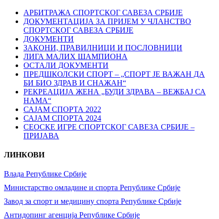
АРБИТРАЖА СПОРТСКОГ САВЕЗА СРБИЈЕ
ДОКУМЕНТАЦИЈА ЗА ПРИЈЕМ У ЧЛАНСТВО
СПОРТСКОГ САВЕЗА СРБИЈЕ
ДОКУМЕНТИ
ЗАКОНИ, ПРАВИЛНИЦИ И ПОСЛОВНИЦИ
ЛИГА МАЛИХ ШАМПИОНА
ОСТАЛИ ДОКУМЕНТИ
ПРЕДШКОЛСКИ СПОРТ – „СПОРТ ЈЕ ВАЖАН ДА
БИ БИО ЗДРАВ И СНАЖАН“
РЕКРЕАЦИЈА ЖЕНА „БУДИ ЗДРАВА – ВЕЖБАЈ СА
НАМА“
САЈАМ СПОРТА 2022
САЈАМ СПОРТА 2024
СЕОСКЕ ИГРЕ СПОРТСКОГ САВЕЗА СРБИЈЕ –
ПРИЈАВА
ЛИНКОВИ
Влада Републике Србије
Министарство омладине и спорта Републике Србије
Завод за спорт и медицину спорта Републике Србије
Антидопинг агенција Републике Србије