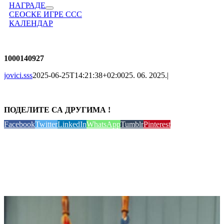
НАГРАДЕ
СЕОСКЕ ИГРЕ ССС
КАЛЕНДАР
1000140927
jovici.sss
2025-06-25T14:21:38+02:00
25. 06. 2025.
|
ПОДЕЛИТЕ СА ДРУГИМА !
Facebook
Twitter
LinkedIn
WhatsApp
Tumblr
Pinterest