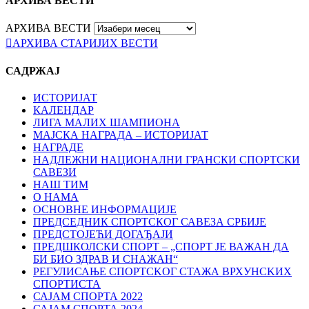
АРХИВА ВЕСТИ
АРХИВА ВЕСТИ
АРХИВА СТАРИЈИХ ВЕСТИ
САДРЖАЈ
ИСТОРИЈАТ
КАЛЕНДАР
ЛИГА МАЛИХ ШАМПИОНА
МАЈСКА НАГРАДА – ИСТОРИЈАТ
НАГРАДЕ
НАДЛЕЖНИ НАЦИОНАЛНИ ГРАНСКИ СПОРТСКИ
САВЕЗИ
НАШ ТИМ
О НАМА
ОСНОВНЕ ИНФОРМАЦИЈЕ
ПРЕДСЕДНИК СПОРТСКОГ САВЕЗА СРБИЈЕ
ПРЕДСТОЈЕЋИ ДОГАЂАЈИ
ПРЕДШКОЛСКИ СПОРТ – „СПОРТ ЈЕ ВАЖАН ДА
БИ БИО ЗДРАВ И СНАЖАН“
РЕГУЛИСАЊЕ СПОРТСKОГ СТАЖА ВРХУНСKИХ
СПОРТИСТА
САЈАМ СПОРТА 2022
САЈАМ СПОРТА 2024