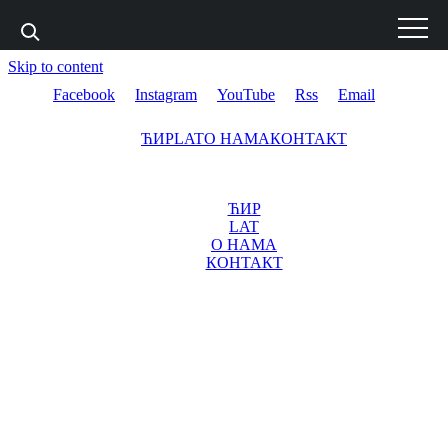
1 win online
Skip to content
https://pin-up-bets.kz/
https://rupinup.com/
https://pinup-oyun.com/
mostbet
Facebook
Instagram
YouTube
Rss
Email
ЋИР
LAT
О НАМА
КОНТАКТ
ЋИР
LAT
О НАМА
КОНТАКТ