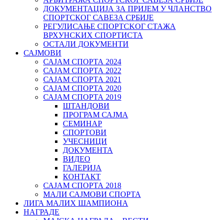
ДОКУМЕНТАЦИЈА ЗА ПРИЈЕМ У ЧЛАНСТВО
СПОРТСКОГ САВЕЗА СРБИЈЕ
РЕГУЛИСАЊЕ СПОРТСKОГ СТАЖА
ВРХУНСKИХ СПОРТИСТА
ОСТАЛИ ДОКУМЕНТИ
САЈМОВИ
САЈАМ СПОРТА 2024
САЈАМ СПОРТА 2022
САЈАМ СПОРТА 2021
САЈАМ СПОРТА 2020
САЈАМ СПОРТА 2019
ШТАНДОВИ
ПРОГРАМ САЈМА
СЕМИНАР
СПОРТОВИ
УЧЕСНИЦИ
ДОКУМЕНТА
ВИДЕО
ГАЛЕРИЈА
КОНТАКТ
САЈАМ СПОРТА 2018
МАЛИ САЈМОВИ СПОРТА
ЛИГА МАЛИХ ШАМПИОНА
НАГРАДЕ