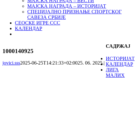
МАЈСКА НАГРАДА – ВЕСТИ
МАЈСКА НАГРАДА – ИСТОРИЈАТ
СПЕЦИЈАЛНО ПРИЗНАЊЕ СПОРТСКОГ
САВЕЗА СРБИЈЕ
СЕОСКЕ ИГРЕ ССС
КАЛЕНДАР
САДРЖАЈ
1000140925
ИСТОРИЈАТ
jovici.sss
2025-06-25T14:21:33+02:00
25. 06. 2025.
|
КАЛЕНДАР
ЛИГА
МАЛИХ