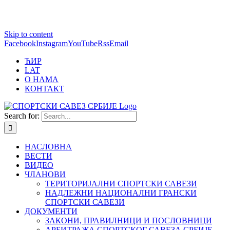
1 win online
Skip to content
https://pin-up-bets.kz/
https://rupinup.com/
https://pinup-oyun.com/
mostbet
Facebook
Instagram
YouTube
Rss
Email
ЋИР
LAT
О НАМА
КОНТАКТ
Search for:
НАСЛОВНА
ВЕСТИ
ВИДЕО
ЧЛАНОВИ
ТЕРИТОРИЈАЛНИ СПОРТСКИ САВЕЗИ
НАДЛЕЖНИ НАЦИОНАЛНИ ГРАНСКИ
СПОРТСКИ САВЕЗИ
ДОКУМЕНТИ
ЗАКОНИ, ПРАВИЛНИЦИ И ПОСЛОВНИЦИ
АРБИТРАЖА СПОРТСКОГ САВЕЗА СРБИЈЕ