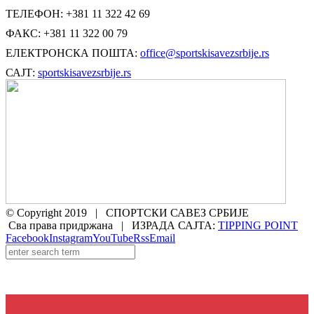
ТЕЛЕФОН: +381 11 322 42 69
ФАКС: +381 11 322 00 79
ЕЛЕКТРОНСКА ПОШТА:
office@sportskisavezsrbije.rs
САЈТ:
sportskisavezsrbije.rs
© Copyright 2019 | СПОРТСКИ САВЕЗ СРБИЈЕ
Сва права придржана | ИЗРАДА САЈТА:
TIPPING POINT
Facebook
Instagram
YouTube
Rss
Email