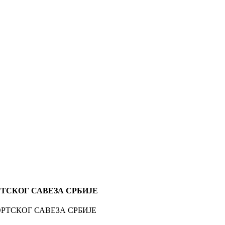
ТСКОГ САВЕЗА СРБИЈЕ