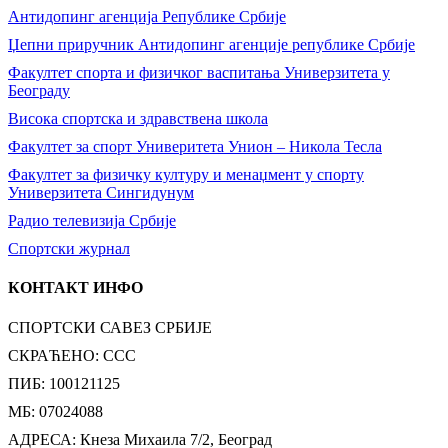
Антидопинг агенција Републике Србије
Џепни приручник Антидопинг агенције републике Србије
Факултет спорта и физичког васпитања Универзитета у
Београду
Висока спортска и здравствена школа
Факултет за спорт Универитета Унион – Никола Тесла
Факултет за физичку културу и менаџмент у спорту
Универзитета Сингидунум
Радио телевизија Србије
Спортски журнал
КОНТАКТ ИНФО
СПОРТСКИ САВЕЗ СРБИЈЕ
СКРАЋЕНО: ССС
ПИБ: 100121125
МБ: 07024088
АДРЕСА: Кнеза Михаила 7/2, Београд