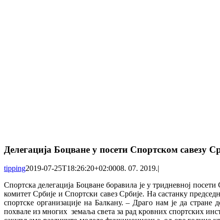
Делегација Боцване у посети Спортском савезу С
tipping
2019-07-25T18:26:20+02:00
08. 07. 2019.
|
Спортска делегација Боцване боравила је у тридневној посет
комитет Србије и Спортски савез Србије. На састанку председ
спортске организације на Балкану. – Драго нам је да стране д
похвале из многих земаља света за рад кровних спортских инс