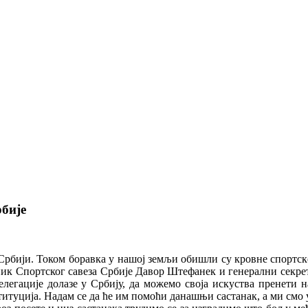
рбије
и Србији. Током боравка у нашој земљи обишли су кровне спортс
ник Спортског савеза Србије Давор Штефанек и генерални секре
елегације долазе у Србију, да можемо своја искуства пренети н
титуција. Надам се да ће им помоћи данашњи састанак, а ми смо 