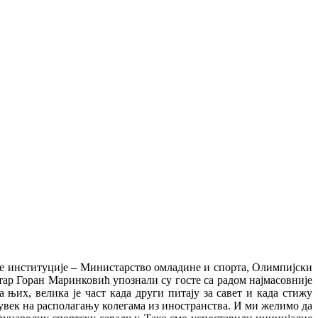
ке институције – Министарство омладине и спорта, Олимпијски
тар Горан Маринковић упознали су госте са радом најмасовније
а њих, велика је част када други питају за савет и када стижу
увек на располагању колегама из иностранства. И ми желимо да