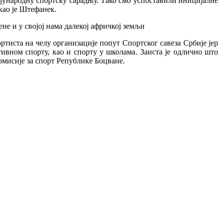
ђународну спортску сарадњу. Тако смо успоставили иницијалне
као је Штефанек.
е и у својој нама далекој афричкој земљи
ртиста на челу организације попут Спортског савеза Србије јер
ивном спорту, као и спорту у школама. Заиста је одлично што
омисије за спорт Републике Боцване.