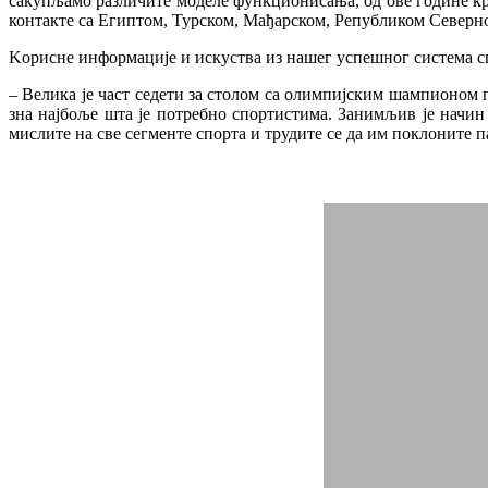
сакупљамо различите моделе функционисања, од ове године кр
контакте са Египтом, Турском, Мађарском, Републиком Северн
Kорисне информације и искуства из нашег успешног система сп
– Велика је част седети за столом са олимпијским шампионом п
зна најбоље шта је потребно спортистима. Занимљив је начин
мислите на све сегменте спорта и трудите се да им поклоните 