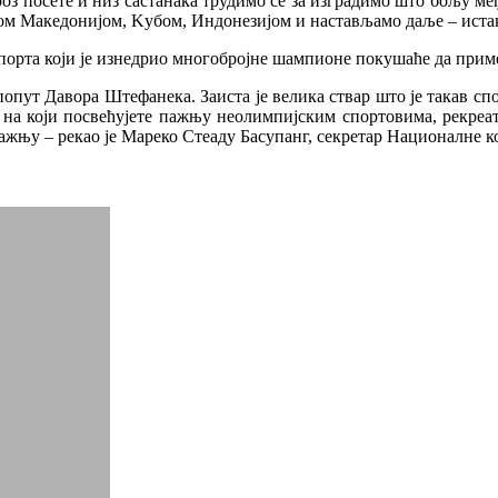
оз посете и низ састанака трудимо се за изградимо што бољу ме
ом Македонијом, Kубом, Индонезијом и настављамо даље – иста
орта који је изнедрио многобројне шампионе покушаће да примен
опут Давора Штефанека. Заиста је велика ствар што је такав спо
 на који посвећујете пажњу неолимпијским спортовима, рекреат
пажњу – рекао је Мареко Стеадy Басупанг, секретар Националне к