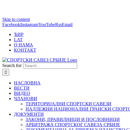
1 win online
Skip to content
https://pin-up-bets.kz/
https://rupinup.com/
https://pinup-oyun.com/
mostbet
Facebook
Instagram
YouTube
Rss
Email
ЋИР
LAT
О НАМА
КОНТАКТ
Search for:
НАСЛОВНА
ВЕСТИ
ВИДЕО
ЧЛАНОВИ
ТЕРИТОРИЈАЛНИ СПОРТСКИ САВЕЗИ
НАДЛЕЖНИ НАЦИОНАЛНИ ГРАНСКИ СПОРТС
ДОКУМЕНТИ
ЗАКОНИ, ПРАВИЛНИЦИ И ПОСЛОВНИЦИ
АРБИТРАЖА СПОРТСКОГ САВЕЗА СРБИЈЕ
ДОКУМЕНТАЦИЈА ЗА ПРИЈЕМ У ЧЛАНСТВО С