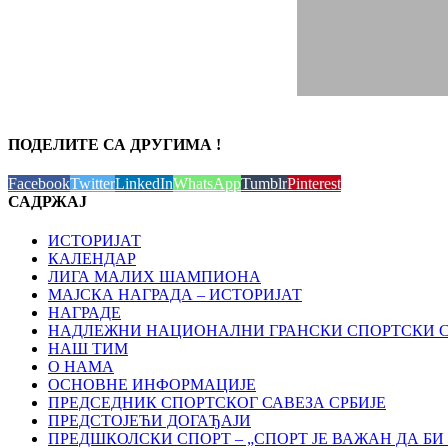
ПОДЕЛИТЕ СА ДРУГИМА !
Facebook
Twitter
LinkedIn
WhatsApp
Tumblr
Pinterest
САДРЖАЈ
ИСТОРИЈАТ
КАЛЕНДАР
ЛИГА МАЛИХ ШАМПИОНА
МАЈСКА НАГРАДА – ИСТОРИЈАТ
НАГРАДЕ
НАДЛЕЖНИ НАЦИОНАЛНИ ГРАНСКИ СПОРТСКИ 
НАШ ТИМ
О НАМА
ОСНОВНЕ ИНФОРМАЦИЈЕ
ПРЕДСЕДНИК СПОРТСКОГ САВЕЗА СРБИЈЕ
ПРЕДСТОЈЕЋИ ДОГАЂАЈИ
ПРЕДШКОЛСКИ СПОРТ – „СПОРТ ЈЕ ВАЖАН ДА БИ