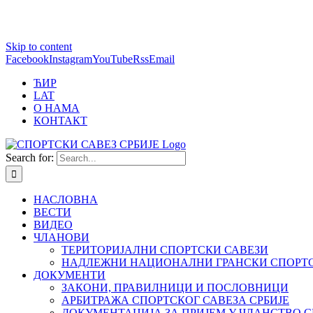
1 win online
Skip to content
https://pin-up-bets.kz/
https://rupinup.com/
https://pinup-oyun.com/
mostbet
Facebook
Instagram
YouTube
Rss
Email
ЋИР
LAT
О НАМА
КОНТАКТ
Search for:
НАСЛОВНА
ВЕСТИ
ВИДЕО
ЧЛАНОВИ
ТЕРИТОРИЈАЛНИ СПОРТСКИ САВЕЗИ
НАДЛЕЖНИ НАЦИОНАЛНИ ГРАНСКИ СПОРТС
ДОКУМЕНТИ
ЗАКОНИ, ПРАВИЛНИЦИ И ПОСЛОВНИЦИ
АРБИТРАЖА СПОРТСКОГ САВЕЗА СРБИЈЕ
ДОКУМЕНТАЦИЈА ЗА ПРИЈЕМ У ЧЛАНСТВО С