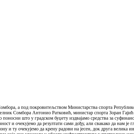
а Сомбора, а под покровитељством Министарства спорта Републик
челник Сомбора Антонио Ратковић, министар спорта Зоран Гајић
мо поносни што у градском буџету издвајамо средства за суфинанс
ост и очекујемо да резултати сами дођу, али свакако да нам је 
ону и ту очекујемо да крену радови на јесен, док друга велика ин