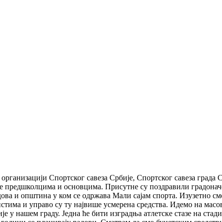
у организацији Спортског савеза Србије, Спортског савеза град
ове предшколцима и основцима. Присутне су поздравили градона
адова и општина у ком се одржава Мали сајам спорта. Изузетно с
тима и управо су ту највише усмерена средства. Идемо на масовн
е у нашем граду. Једна ће бити изградња атлетске стазе на стади