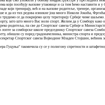
има које смо уложили у обнову инфраструктуре у претходних неко
има који посећују њихове утакмице и са тим ћемо наставити и у
аде који тренирају, већ и на њихове родитеље, тренере, организа
више и да из тих редова изникне још много Николи Јокића, Фрги
 трудимо се да покријемо целу територију Србије чиме шаљемо ја
орту, зато што много Вас воли спорт. Желим да у Сомбору како он
преко родитеља, па све до Спортског савеза Србије и Министарст
чио лопте за сомборске школе председнику Спортског савеза Сом
ету, обишли су поред градоначелника, министра спорта и предс
ас, секретар Спортског савеза Војводине Младен Стојшин, већн
Вера Гуцуња“ такмичила су се у полигону спретности и штафетно