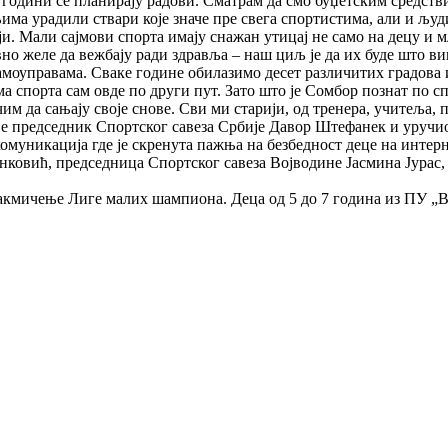
ој години се планирају радови. Сматрам да смо буџетским средств
ма урадили ствари које значе пре свега спортистима, али и људ
ји. Мали сајмови спорта имају снажан утицај не само на децу и мл
вно желе да вежбају ради здравља – наш циљ је да их буде што 
амоуправама. Сваке године обилазимо десет различитих градова и
а спорта сам овде по други пут. Зато што је Сомбор познат по сп
м да сањају своје снове. Сви ми старији, од тренера, учитеља, 
ао је председник Спортског савеза Србије Давор Штефанек и уру
муникација где је скренута пажња на безбедност деце на интерн
ринковић, председница Спортског савеза Војводине Јасмина Јур
такмичење Лиге малих шампиона. Деца од 5 до 7 година из ПУ „