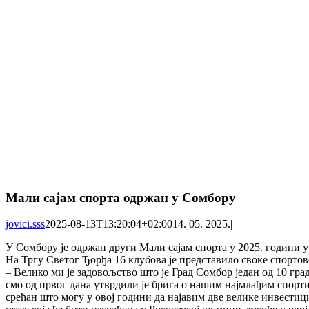
Мали сајам спорта одржан у Сомбору
jovici.sss
2025-08-13T13:20:04+02:00
14. 05. 2025.
|
У Сомбору је одржан други Мали сајам спорта у 2025. години 
На Тргу Светог Ђорђа 16 клубова је представило своке спорт
– Велико ми је задовољство што је Град Сомбор један од 10 гр
смо од првог дана утврдили је брига о нашим најмлађим спортис
срећан што могу у овој години да најавим две велике инвестициј