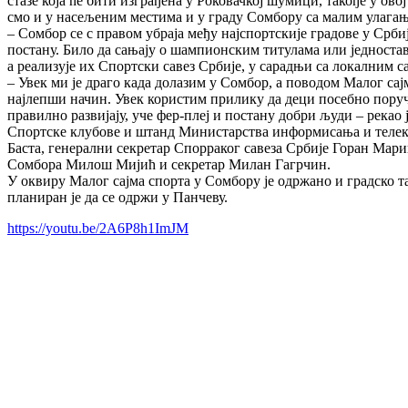
стазе која ће бити изграђена у Роковачкој шумици, такође у ов
смо и у насељеним местима и у граду Сомбору са малим улагањи
– Сомбор се с правом убраја међу најспортскије градове у Срби
постану. Било да сањају о шампионским титулама или једноста
а реализује их Спортски савез Србије, у сарадњи са локалним с
– Увек ми је драго када долазим у Сомбор, а поводом Малог сајм
најлепши начин. Увек користим прилику да деци посебно поручи
правилно развијају, уче фер-плеј и постану добри људи – рек
Спортске клубове и штанд Министарства информисања и телеко
Баста, генерални секретар Спорраког савеза Србије Горан Ма
Сомбора Милош Мијић и секретар Милан Гагрчин.
У оквиру Малог сајма спорта у Сомбору је одржано и градско 
планиран је да се одржи у Панчеву.
https://youtu.be/2A6P8h1ImJM