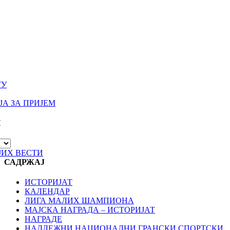
ТУ
А ЗА ПРИЈЕМ
И
ЈИХ ВЕСТИ
САДРЖАЈ
ИСТОРИЈАТ
КАЛЕНДАР
ЛИГА МАЛИХ ШАМПИОНА
МАЈСКА НАГРАДА – ИСТОРИЈАТ
НАГРАДЕ
НАДЛЕЖНИ НАЦИОНАЛНИ ГРАНСКИ СПОРТСКИ