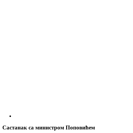
Састанак са министром Поповићем