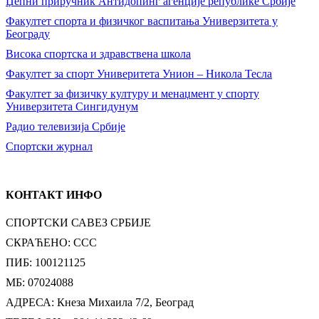
Џепни приручник Антидопинг агенције републике Србије
Факултет спорта и физичког васпитања Универзитета у
Београду
Висока спортска и здравствена школа
Факултет за спорт Универитета Унион – Никола Тесла
Факултет за физичку културу и менаџмент у спорту
Универзитета Сингидунум
Радио телевизија Србије
Спортски журнал
КОНТАКТ ИНФО
СПОРТСКИ САВЕЗ СРБИЈЕ
СКРАЋЕНО: ССС
ПИБ: 100121125
МБ: 07024088
АДРЕСА: Кнеза Михаила 7/2, Београд