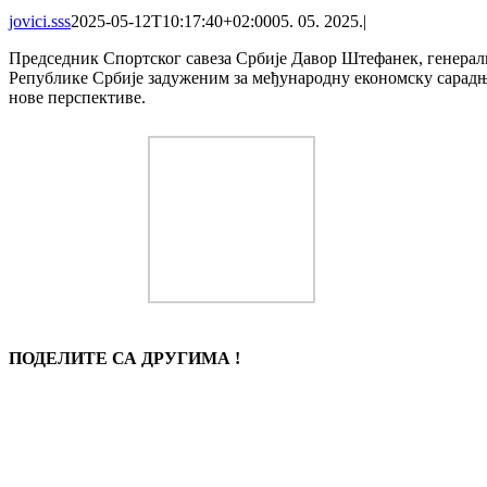
jovici.sss
2025-05-12T10:17:40+02:00
05. 05. 2025.
|
Председник Спортског савеза Србије Давор Штефанек, генерал
Републике Србије задуженим за међународну економску сарадњ
нове перспективе.
ПОДЕЛИТЕ СА ДРУГИМА !
Facebook
Twitter
LinkedIn
WhatsApp
Tumblr
Pinterest