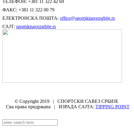
ТЕЛЕФОН: +381 11 322 42 69
ФАКС: +381 11 322 00 79
ЕЛЕКТРОНСКА ПОШТА:
office@sportskisavezsrbije.rs
САЈТ:
sportskisavezsrbije.rs
© Copyright 2019 | СПОРТСКИ САВЕЗ СРБИЈЕ
Сва права придржана | ИЗРАДА САЈТА:
TIPPING POINT
Facebook
Instagram
YouTube
Rss
Email