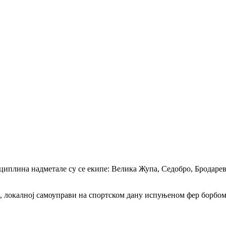
иплина надметале су се екипе: Велика Жупа, Седобро, Бродарево
0, локалној самоуправи на спортском дану испуњеном фер борбом