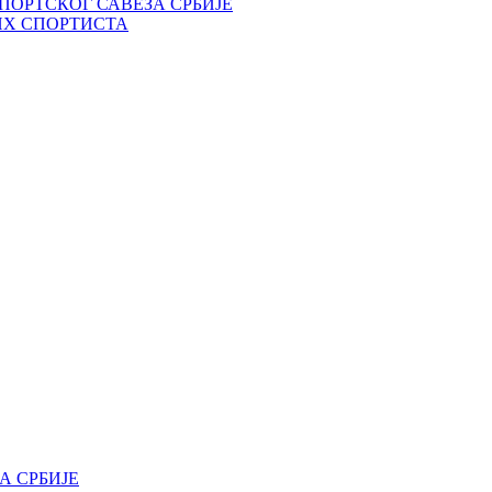
ПОРТСКОГ САВЕЗА СРБИЈЕ
ИХ СПОРТИСТА
А СРБИЈЕ