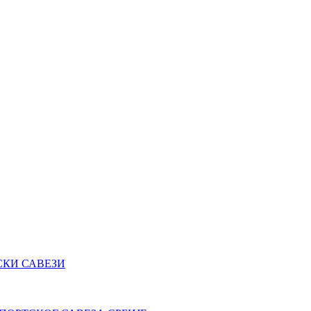
КИ САВЕЗИ