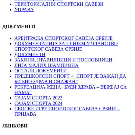
ТЕРИТОРИЈАЛНИ СПОРТСКИ САВЕЗИ
УПРАВА
ДОКУМЕНТИ
АРБИТРАЖА СПОРТСКОГ САВЕЗА СРБИЈЕ
ДОКУМЕНТАЦИЈА ЗА ПРИЈЕМ У ЧЛАНСТВО
СПОРТСКОГ САВЕЗА СРБИЈЕ
ДОКУМЕНТИ
ЗАКОНИ, ПРАВИЛНИЦИ И ПОСЛОВНИЦИ
ЛИГА МАЛИХ ШАМПИОНА
ОСТАЛИ ДОКУМЕНТИ
ПРЕДШКОЛСКИ СПОРТ – „СПОРТ ЈЕ ВАЖАН ДА
БИ БИО ЗДРАВ И СНАЖАН“
РЕКРЕАЦИЈА ЖЕНА „БУДИ ЗДРАВА – ВЕЖБАЈ СА
НАМА“
САЈАМ СПОРТА 2022
САЈАМ СПОРТА 2024
СЕОСКЕ ИГРЕ СПОРТСКОГ САВЕЗА СРБИЈЕ –
ПРИЈАВА
ЛИНКОВИ