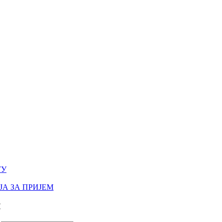
ТУ
А ЗА ПРИЈЕМ
И