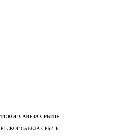
ТСКОГ САВЕЗА СРБИЈЕ