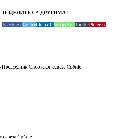
ПОДЕЛИТЕ СА ДРУГИМА !
Facebook
Twitter
LinkedIn
WhatsApp
Tumblr
Pinterest
 Председник Спортског савеза Србије
 савеза Србије