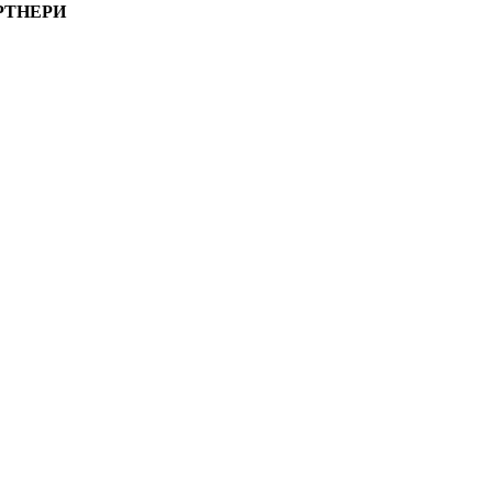
РТНЕРИ