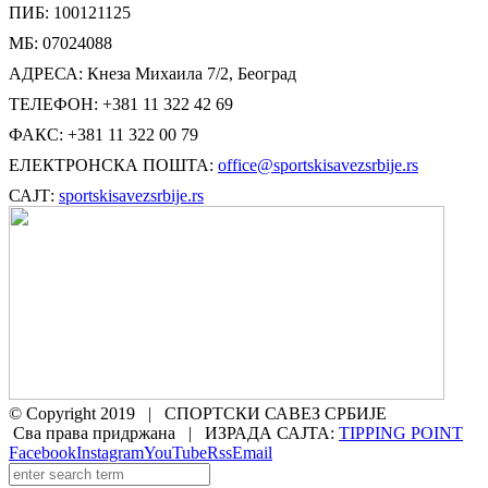
ПИБ: 100121125
МБ: 07024088
АДРЕСА: Кнеза Михаила 7/2, Београд
ТЕЛЕФОН: +381 11 322 42 69
ФАКС: +381 11 322 00 79
ЕЛЕКТРОНСКА ПОШТА:
office@sportskisavezsrbije.rs
САЈТ:
sportskisavezsrbije.rs
© Copyright 2019 | СПОРТСКИ САВЕЗ СРБИЈЕ
Сва права придржана | ИЗРАДА САЈТА:
TIPPING POINT
Facebook
Instagram
YouTube
Rss
Email