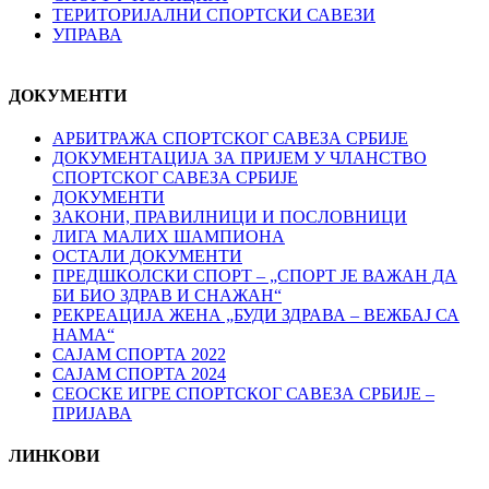
ТЕРИТОРИЈАЛНИ СПОРТСКИ САВЕЗИ
УПРАВА
ДОКУМЕНТИ
АРБИТРАЖА СПОРТСКОГ САВЕЗА СРБИЈЕ
ДОКУМЕНТАЦИЈА ЗА ПРИЈЕМ У ЧЛАНСТВО
СПОРТСКОГ САВЕЗА СРБИЈЕ
ДОКУМЕНТИ
ЗАКОНИ, ПРАВИЛНИЦИ И ПОСЛОВНИЦИ
ЛИГА МАЛИХ ШАМПИОНА
ОСТАЛИ ДОКУМЕНТИ
ПРЕДШКОЛСКИ СПОРТ – „СПОРТ ЈЕ ВАЖАН ДА
БИ БИО ЗДРАВ И СНАЖАН“
РЕКРЕАЦИЈА ЖЕНА „БУДИ ЗДРАВА – ВЕЖБАЈ СА
НАМА“
САЈАМ СПОРТА 2022
САЈАМ СПОРТА 2024
СЕОСКЕ ИГРЕ СПОРТСКОГ САВЕЗА СРБИЈЕ –
ПРИЈАВА
ЛИНКОВИ