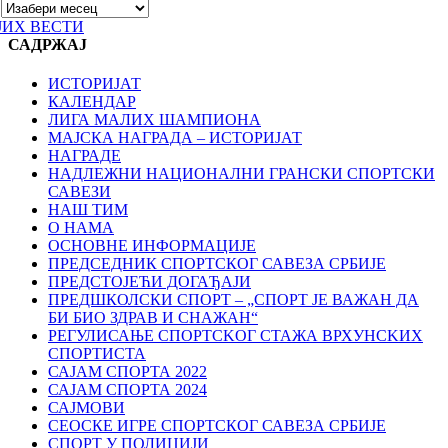
ЈИХ ВЕСТИ
САДРЖАЈ
ИСТОРИЈАТ
КАЛЕНДАР
ЛИГА МАЛИХ ШАМПИОНА
МАЈСКА НАГРАДА – ИСТОРИЈАТ
НАГРАДЕ
НАДЛЕЖНИ НАЦИОНАЛНИ ГРАНСКИ СПОРТСКИ
САВЕЗИ
НАШ ТИМ
О НАМА
ОСНОВНЕ ИНФОРМАЦИЈЕ
ПРЕДСЕДНИК СПОРТСКОГ САВЕЗА СРБИЈЕ
ПРЕДСТОЈЕЋИ ДОГАЂАЈИ
ПРЕДШКОЛСКИ СПОРТ – „СПОРТ ЈЕ ВАЖАН ДА
БИ БИО ЗДРАВ И СНАЖАН“
РЕГУЛИСАЊЕ СПОРТСKОГ СТАЖА ВРХУНСKИХ
СПОРТИСТА
САЈАМ СПОРТА 2022
САЈАМ СПОРТА 2024
САЈМОВИ
СЕОСКЕ ИГРЕ СПОРТСКОГ САВЕЗА СРБИЈЕ
СПОРТ У ПОЛИЦИЈИ