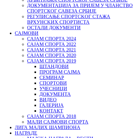
ДОКУМЕНТАЦИЈА ЗА ПРИЈЕМ У ЧЛАНСТВО
СПОРТСКОГ САВЕЗА СРБИЈЕ
РЕГУЛИСАЊЕ СПОРТСKОГ СТАЖА
ВРХУНСKИХ СПОРТИСТА
ОСТАЛИ ДОКУМЕНТИ
САЈМОВИ
САЈАМ СПОРТА 2024
САЈАМ СПОРТА 2022
САЈАМ СПОРТА 2021
САЈАМ СПОРТА 2020
САЈАМ СПОРТА 2019
ШТАНДОВИ
ПРОГРАМ САЈМА
СЕМИНАР
СПОРТОВИ
УЧЕСНИЦИ
ДОКУМЕНТА
ВИДЕО
ГАЛЕРИЈА
КОНТАКТ
САЈАМ СПОРТА 2018
МАЛИ САЈМОВИ СПОРТА
ЛИГА МАЛИХ ШАМПИОНА
НАГРАДЕ