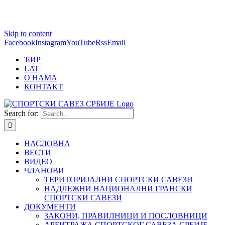
1 win online
Skip to content
https://pin-up-bets.kz/
https://rupinup.com/
https://pinup-oyun.com/
mostbet
Facebook
Instagram
YouTube
Rss
Email
ЋИР
LAT
О НАМА
КОНТАКТ
Search for:
НАСЛОВНА
ВЕСТИ
ВИДЕО
ЧЛАНОВИ
ТЕРИТОРИЈАЛНИ СПОРТСКИ САВЕЗИ
НАДЛЕЖНИ НАЦИОНАЛНИ ГРАНСКИ
СПОРТСКИ САВЕЗИ
ДОКУМЕНТИ
ЗАКОНИ, ПРАВИЛНИЦИ И ПОСЛОВНИЦИ
АРБИТРАЖА СПОРТСКОГ САВЕЗА СРБИЈЕ