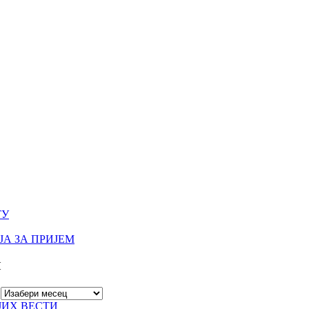
ТУ
А ЗА ПРИЈЕМ
И
ЈИХ ВЕСТИ