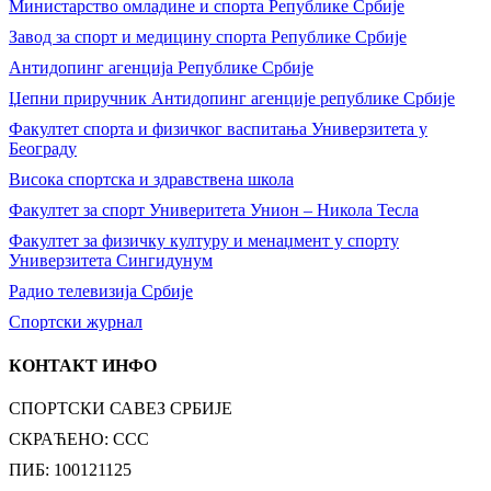
Министарство омладине и спорта Републике Србије
Завод за спорт и медицину спорта Републике Србије
Антидопинг агенција Републике Србије
Џепни приручник Антидопинг агенције републике Србије
Факултет спорта и физичког васпитања Универзитета у
Београду
Висока спортска и здравствена школа
Факултет за спорт Универитета Унион – Никола Тесла
Факултет за физичку културу и менаџмент у спорту
Универзитета Сингидунум
Радио телевизија Србије
Спортски журнал
КОНТАКТ ИНФО
СПОРТСКИ САВЕЗ СРБИЈЕ
СКРАЋЕНО: ССС
ПИБ: 100121125