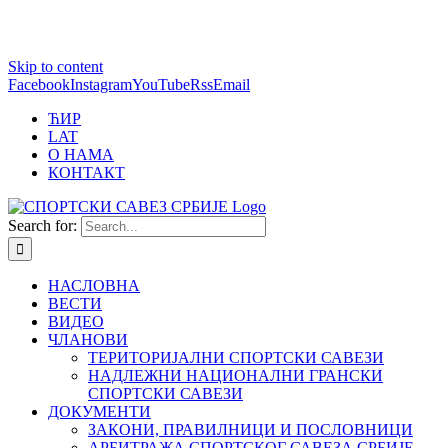
1 win online
Skip to content
https://pin-up-bets.kz/
https://rupinup.com/
https://pinup-oyun.com/
mostbet
Facebook
Instagram
YouTube
Rss
Email
ЋИР
LAT
О НАМА
КОНТАКТ
Search for:
НАСЛОВНА
ВЕСТИ
ВИДЕО
ЧЛАНОВИ
ТЕРИТОРИЈАЛНИ СПОРТСКИ САВЕЗИ
НАДЛЕЖНИ НАЦИОНАЛНИ ГРАНСКИ
СПОРТСКИ САВЕЗИ
ДОКУМЕНТИ
ЗАКОНИ, ПРАВИЛНИЦИ И ПОСЛОВНИЦИ
АРБИТРАЖА СПОРТСКОГ САВЕЗА СРБИЈЕ