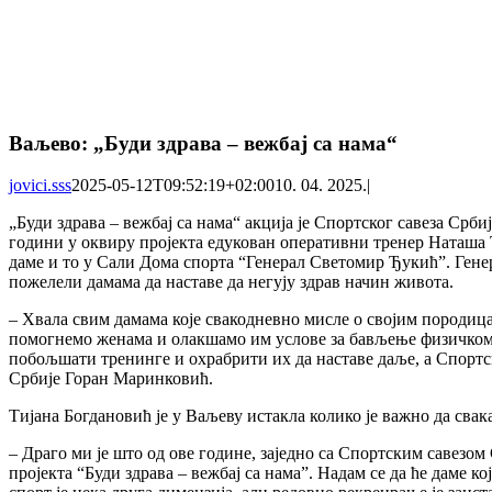
Ваљево: „Буди здрава – вежбај са нама“
jovici.sss
2025-05-12T09:52:19+02:00
10. 04. 2025.
|
„Буди здрава – вежбај са нама“ акција је Спортског савеза Срби
години у оквиру пројекта едукован оперативни тренер Наташа 
даме и то у Сали Дома спорта “Генерал Светомир Ђукић”. Ген
пожелели дамама да наставе да негују здрав начин живота.
– Хвала свим дамама које свакодневно мисле о својим породица
помогнемо женама и олакшамо им услове за бављење физичком 
побољшати тренинге и охрабрити их да наставе даље, а Спортск
Србије Горан Маринковић.
Тијана Богдановић је у Ваљеву истакла колико је важно да свака
– Драго ми је што од ове године, заједно са Спортским савезо
пројекта “Буди здрава – вежбај са нама”. Надам се да ће даме