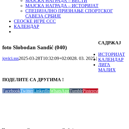
МАЈСКА НАГРАДА – ВЕСТИ
МАЈСКА НАГРАДА – ИСТОРИЈАТ
СПЕЦИЈАЛНО ПРИЗНАЊЕ СПОРТСКОГ
САВЕЗА СРБИЈЕ
СЕОСКЕ ИГРЕ ССС
КАЛЕНДАР
САДРЖАЈ
foto Slobodan Sandić (040)
ИСТОРИЈАТ
jovici.sss
2025-03-28T10:32:09+02:00
28. 03. 2025.
|
КАЛЕНДАР
ЛИГА
МАЛИХ
ПОДЕЛИТЕ СА ДРУГИМА !
Facebook
Twitter
LinkedIn
WhatsApp
Tumblr
Pinterest