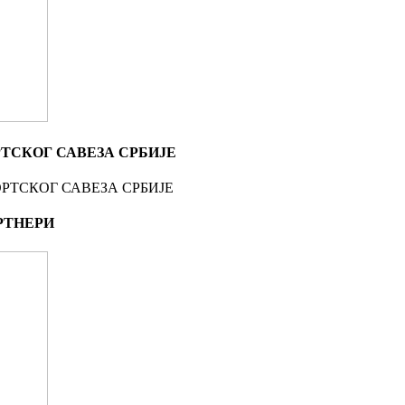
ТСКОГ САВЕЗА СРБИЈЕ
РТНЕРИ