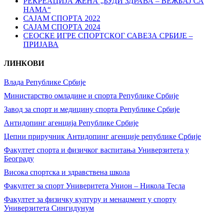
РЕКРЕАЦИЈА ЖЕНА „БУДИ ЗДРАВА – ВЕЖБАЈ СА
НАМА“
САЈАМ СПОРТА 2022
САЈАМ СПОРТА 2024
СЕОСКЕ ИГРЕ СПОРТСКОГ САВЕЗА СРБИЈЕ –
ПРИЈАВА
ЛИНКОВИ
Влада Републике Србије
Министарство омладине и спорта Републике Србије
Завод за спорт и медицину спорта Републике Србије
Антидопинг агенција Републике Србије
Џепни приручник Антидопинг агенције републике Србије
Факултет спорта и физичког васпитања Универзитета у
Београду
Висока спортска и здравствена школа
Факултет за спорт Универитета Унион – Никола Тесла
Факултет за физичку културу и менаџмент у спорту
Универзитета Сингидунум