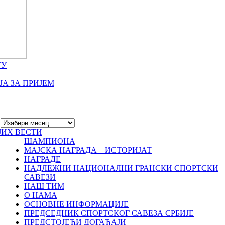
ТУ
А ЗА ПРИЈЕМ
И
ЈИХ ВЕСТИ
ШАМПИОНА
МАЈСКА НАГРАДА – ИСТОРИЈАТ
НАГРАДЕ
НАДЛЕЖНИ НАЦИОНАЛНИ ГРАНСКИ СПОРТСКИ
САВЕЗИ
НАШ ТИМ
О НАМА
ОСНОВНЕ ИНФОРМАЦИЈЕ
ПРЕДСЕДНИК СПОРТСКОГ САВЕЗА СРБИЈЕ
ПРЕДСТОЈЕЋИ ДОГАЂАЈИ