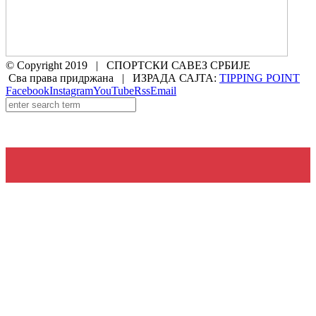
© Copyright 2019 | СПОРТСКИ САВЕЗ СРБИЈЕ
Сва права придржана | ИЗРАДА САЈТА:
TIPPING POINT
Facebook
Instagram
YouTube
Rss
Email