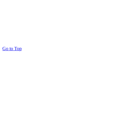
Go to Top