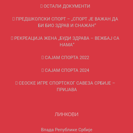
ОСТАЛИ ДОКУМЕНТИ
ПРЕДШКОЛСКИ СПОРТ – „СПОРТ ЈЕ ВАЖАН ДА
БИ БИО ЗДРАВ И СНАЖАН“
РЕКРЕАЦИЈА ЖЕНА „БУДИ ЗДРАВА – ВЕЖБАЈ СА
НАМА“
САЈАМ СПОРТА 2022
САЈАМ СПОРТА 2024
СЕОСКЕ ИГРЕ СПОРТСКОГ САВЕЗА СРБИЈЕ –
ПРИЈАВА
ЛИНКОВИ
Влада Републике Србије