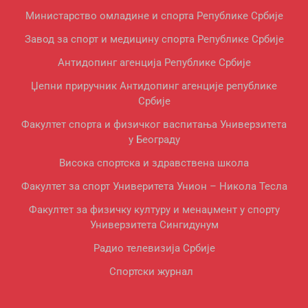
Министарство омладине и спорта Републике Србије
Завод за спорт и медицину спорта Републике Србије
Антидопинг агенција Републике Србије
Џепни приручник Антидопинг агенције републике
Србије
Факултет спорта и физичког васпитања Универзитета
у Београду
Висока спортска и здравствена школа
Факултет за спорт Универитета Унион – Никола Тесла
Факултет за физичку културу и менаџмент у спорту
Универзитета Сингидунум
Радио телевизија Србије
Спортски журнал