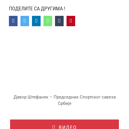
ПОДЕЛИТЕ СА ДРУГИМА !
Facebook
Twitter
LinkedIn
WhatsApp
Tumblr
Pinterest
Давор Штефанек – Председник Спортског савеза
Србије
ВИДЕО