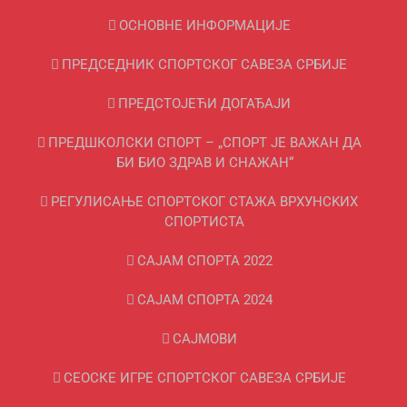
ОСНОВНЕ ИНФОРМАЦИЈЕ
ПРЕДСЕДНИК СПОРТСКОГ САВЕЗА СРБИЈЕ
ПРЕДСТОЈЕЋИ ДОГАЂАЈИ
ПРЕДШКОЛСКИ СПОРТ – „СПОРТ ЈЕ ВАЖАН ДА
БИ БИО ЗДРАВ И СНАЖАН“
РЕГУЛИСАЊЕ СПОРТСKОГ СТАЖА ВРХУНСKИХ
СПОРТИСТА
САЈАМ СПОРТА 2022
САЈАМ СПОРТА 2024
САЈМОВИ
СЕОСКЕ ИГРЕ СПОРТСКОГ САВЕЗА СРБИЈЕ