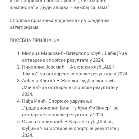
игре Спортског савеза Србије“, „Лига малих
шампиона“ и „Буди здрава – вежбај са нама“.
Спортска признања додељена су у следећим
категоријама:
ПОСЕБНА ПРИЗНАЊА
Милица Марковић- Ватерполо клуб „Шабац“- за
остварене спортске резултате у 2024.
Николина Јеремић – Атлетски клуб „АШК –
Темпо“- за остварене спортске резултате у 2024.
Анђела Крстић – Женски фудбалски клуб
„Мачва“- за остварене спортске резултате у
2024.
Нађа Илић- Спортско удружење
„Традиционални Винг Чу Кунг Фу Винер“- за
остварене спортске резултате у 2024.
Сташа Гавриловић – Карате клуб „Шабац-
Фуђими“- за остварене спортске резултате у
2024.