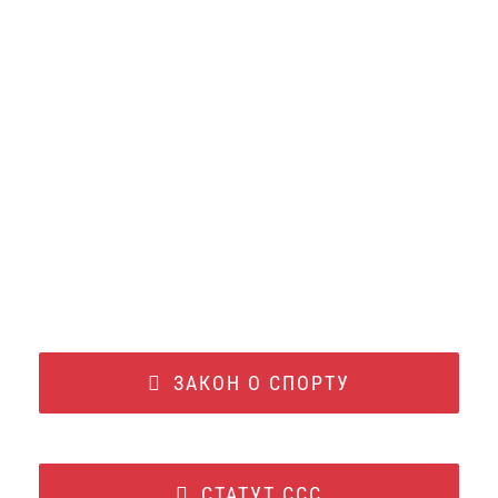
ЗАКОН О СПОРТУ
СТАТУТ ССС