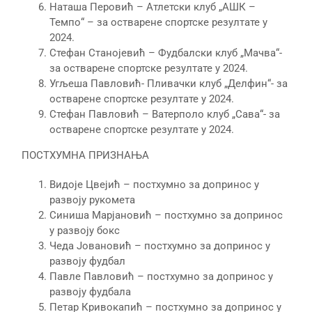
Наташа Перовић – Атлетски клуб „АШК –
Темпо“ – за остварене спортске резултате у
2024.
Стефан Станојевић – Фудбалски клуб „Мачва“-
за остварене спортске резултате у 2024.
Угљеша Павловић- Пливачки клуб „Делфин“- за
остварене спортске резултате у 2024.
Стефан Павловић – Ватерполо клуб „Сава“- за
остварене спортске резултате у 2024.
ПОСТХУМНА ПРИЗНАЊА
Видоје Цвејић – постхумно за допринос у
развоју рукомета
Синиша Марјановић – постхумно за допринос
у развоју бокс
Чеда Јовановић – постхумно за допринос у
развоју фудбал
Павле Павловић – постхумно за допринос у
развоју фудбала
Петар Кривокапић – постхумно за допринос у