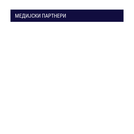
МЕДИЈСКИ ПАРТНЕРИ