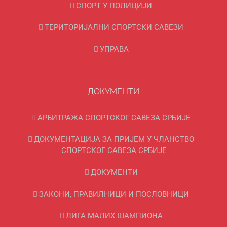
СПОРТ У ПОЛИЦИЈИ
ТЕРИТОРИЈАЛНИ СПОРТСКИ САВЕЗИ
УПРАВА
ДОКУМЕНТИ
АРБИТРАЖА СПОРТСКОГ САВЕЗА СРБИЈЕ
ДОКУМЕНТАЦИЈА ЗА ПРИЈЕМ У ЧЛАНСТВО
СПОРТСКОГ САВЕЗА СРБИЈЕ
ДОКУМЕНТИ
ЗАКОНИ, ПРАВИЛНИЦИ И ПОСЛОВНИЦИ
ЛИГА МАЛИХ ШАМПИОНА