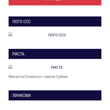
ЛОГО ССС
РИСТА
Маскота Спортског савеза Србије
ЛИНКОВИ