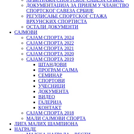
ДОКУМЕНТАЦИЈА ЗА ПРИЈЕМ У ЧЛАНСТВО
СПОРТСКОГ САВЕЗА СРБИЈЕ
РЕГУЛИСАЊЕ СПОРТСKОГ СТАЖА
ВРХУНСKИХ СПОРТИСТА
ОСТАЛИ ДОКУМЕНТИ
САЈМОВИ
САЈАМ СПОРТА 2024
САЈАМ СПОРТА 2022
САЈАМ СПОРТА 2021
САЈАМ СПОРТА 2020
САЈАМ СПОРТА 2019
ШТАНДОВИ
ПРОГРАМ САЈМА
СЕМИНАР
СПОРТОВИ
УЧЕСНИЦИ
ДОКУМЕНТА
ВИДЕО
ГАЛЕРИЈА
КОНТАКТ
САЈАМ СПОРТА 2018
МАЛИ САЈМОВИ СПОРТА
ЛИГА МАЛИХ ШАМПИОНА
НАГРАДЕ