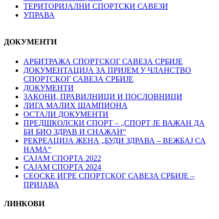
ТЕРИТОРИЈАЛНИ СПОРТСКИ САВЕЗИ
УПРАВА
ДОКУМЕНТИ
АРБИТРАЖА СПОРТСКОГ САВЕЗА СРБИЈЕ
ДОКУМЕНТАЦИЈА ЗА ПРИЈЕМ У ЧЛАНСТВО
СПОРТСКОГ САВЕЗА СРБИЈЕ
ДОКУМЕНТИ
ЗАКОНИ, ПРАВИЛНИЦИ И ПОСЛОВНИЦИ
ЛИГА МАЛИХ ШАМПИОНА
ОСТАЛИ ДОКУМЕНТИ
ПРЕДШКОЛСКИ СПОРТ – „СПОРТ ЈЕ ВАЖАН ДА
БИ БИО ЗДРАВ И СНАЖАН“
РЕКРЕАЦИЈА ЖЕНА „БУДИ ЗДРАВА – ВЕЖБАЈ СА
НАМА“
САЈАМ СПОРТА 2022
САЈАМ СПОРТА 2024
СЕОСКЕ ИГРЕ СПОРТСКОГ САВЕЗА СРБИЈЕ –
ПРИЈАВА
ЛИНКОВИ