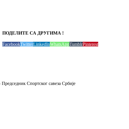
ПОДЕЛИТЕ СА ДРУГИМА !
Facebook
Twitter
LinkedIn
WhatsApp
Tumblr
Pinterest
 Председник Спортског савеза Србије