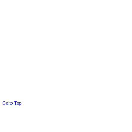
Go to Top