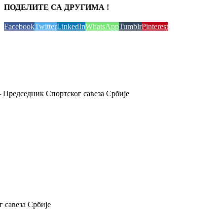
ПОДЕЛИТЕ СА ДРУГИМА !
Facebook
Twitter
LinkedIn
WhatsApp
Tumblr
Pinterest
 Председник Спортског савеза Србије
 савеза Србије