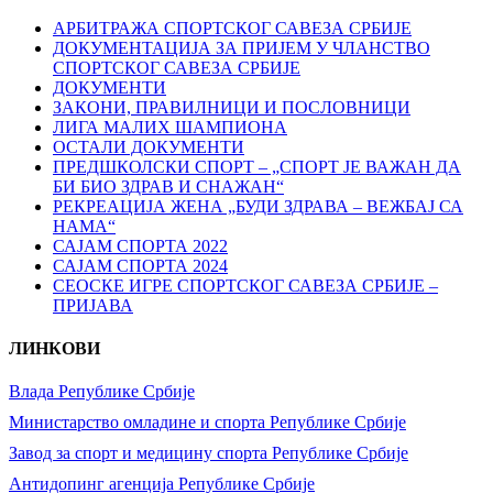
АРБИТРАЖА СПОРТСКОГ САВЕЗА СРБИЈЕ
ДОКУМЕНТАЦИЈА ЗА ПРИЈЕМ У ЧЛАНСТВО
СПОРТСКОГ САВЕЗА СРБИЈЕ
ДОКУМЕНТИ
ЗАКОНИ, ПРАВИЛНИЦИ И ПОСЛОВНИЦИ
ЛИГА МАЛИХ ШАМПИОНА
ОСТАЛИ ДОКУМЕНТИ
ПРЕДШКОЛСКИ СПОРТ – „СПОРТ ЈЕ ВАЖАН ДА
БИ БИО ЗДРАВ И СНАЖАН“
РЕКРЕАЦИЈА ЖЕНА „БУДИ ЗДРАВА – ВЕЖБАЈ СА
НАМА“
САЈАМ СПОРТА 2022
САЈАМ СПОРТА 2024
СЕОСКЕ ИГРЕ СПОРТСКОГ САВЕЗА СРБИЈЕ –
ПРИЈАВА
ЛИНКОВИ
Влада Републике Србије
Министарство омладине и спорта Републике Србије
Завод за спорт и медицину спорта Републике Србије
Антидопинг агенција Републике Србије