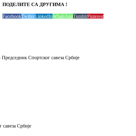
ПОДЕЛИТЕ СА ДРУГИМА !
Facebook
Twitter
LinkedIn
WhatsApp
Tumblr
Pinterest
 Председник Спортског савеза Србије
 савеза Србије