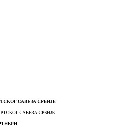
ТСКОГ САВЕЗА СРБИЈЕ
РТНЕРИ