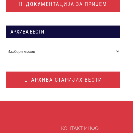
ДОКУМЕНТАЦИЈА ЗА ПРИЈЕМ
АРХИВА ВЕСТИ
АРХИВА
ВЕСТИ
АРХИВА СТАРИЈИХ ВЕСТИ
КОНТАКТ ИНФО