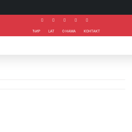
Facebook
Instagram
YouTube
Rss
Email
ЋИР
LAT
О НАМА
КОНТАКТ