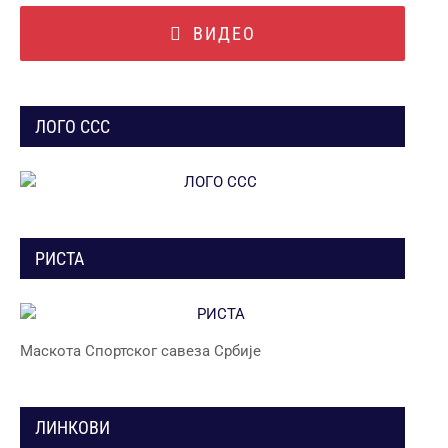
ВИДЕО
ЛОГО ССС
rest
РИСТА
Маскота Спортског савеза Србије
ЛИНКОВИ