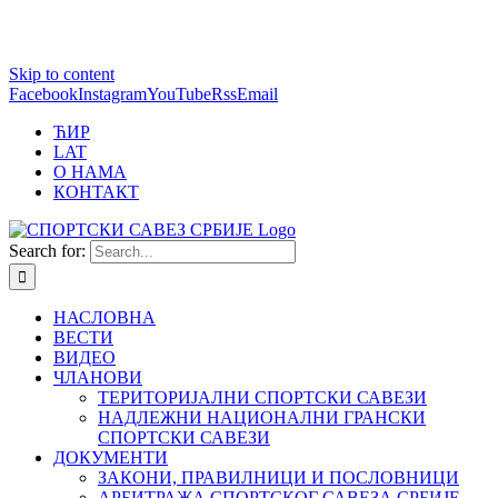
1 win online
Skip to content
https://pin-up-bets.kz/
https://rupinup.com/
https://pinup-oyun.com/
mostbet
Facebook
Instagram
YouTube
Rss
Email
ЋИР
LAT
О НАМА
КОНТАКТ
Search for:
НАСЛОВНА
ВЕСТИ
ВИДЕО
ЧЛАНОВИ
ТЕРИТОРИЈАЛНИ СПОРТСКИ САВЕЗИ
НАДЛЕЖНИ НАЦИОНАЛНИ ГРАНСКИ
СПОРТСКИ САВЕЗИ
ДОКУМЕНТИ
ЗАКОНИ, ПРАВИЛНИЦИ И ПОСЛОВНИЦИ
АРБИТРАЖА СПОРТСКОГ САВЕЗА СРБИЈЕ