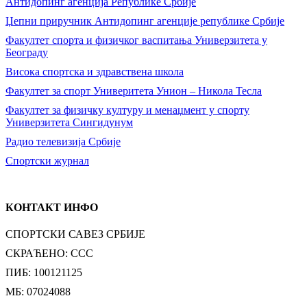
Антидопинг агенција Републике Србије
Џепни приручник Антидопинг агенције републике Србије
Факултет спорта и физичког васпитања Универзитета у
Београду
Висока спортска и здравствена школа
Факултет за спорт Универитета Унион – Никола Тесла
Факултет за физичку културу и менаџмент у спорту
Универзитета Сингидунум
Радио телевизија Србије
Спортски журнал
КОНТАКТ ИНФО
СПОРТСКИ САВЕЗ СРБИЈЕ
СКРАЋЕНО: ССС
ПИБ: 100121125
МБ: 07024088