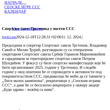
НАГРАДЕ
СЕОСКЕ ИГРЕ ССС
КАЛЕНДАР
Спортски савез Трстеника у посети ССС
View Larger Image
jovici.sss
2024-12-18T12:28:31+02:00
11. 12. 2024.
|
Председник и секретар Спортског савеза Трстеник, Владимир
Савић и Милан Ђурић, разговарали су са генералним
секретаром Спортског савеза Србије Гораном Маринковићем
и сарадником за територијалне спортске савезе Петром
Шундићем. У фокусу су биле спортске манифестације које ће
бити организоване 2025. године у Трстенику. И следеће
године у овој општини ће се спроводити и активности под
покровитељством ССС, предшколци ће моћи да се такмиче у
„Лиги малих шампиона“, рекреативци у „Сеоским играма
ССС“, а даме ће се бесплатно рекреирати у оквиру акције
„Буди здрава – вежбај са нама“.