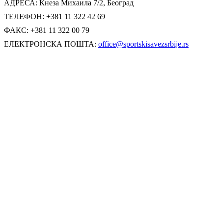
АДРЕСА: Кнеза Михаила 7/2, Београд
ТЕЛЕФОН: +381 11 322 42 69
ФАКС: +381 11 322 00 79
ЕЛЕКТРОНСКА ПОШТА:
office@sportskisavezsrbije.rs
САЈТ:
sportskisavezsrbije.rs
© Copyright 2019 | СПОРТСКИ САВЕЗ СРБИЈЕ
Сва права придржана | ИЗРАДА САЈТА:
TIPPING POINT
Facebook
Instagram
YouTube
Rss
Email
Go to Top