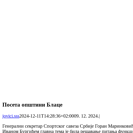
Посета општини Блаце
jovici.sss
2024-12-11T14:28:36+02:00
09. 12. 2024.
|
Генерални секретар Спортског савеза Србије Горан Маринков
Иваном Бургићем главна тема је била решавање питања функцион