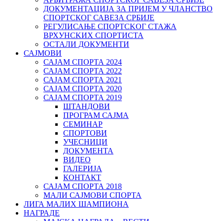
ДОКУМЕНТАЦИЈА ЗА ПРИЈЕМ У ЧЛАНСТВО
СПОРТСКОГ САВЕЗА СРБИЈЕ
РЕГУЛИСАЊЕ СПОРТСKОГ СТАЖА
ВРХУНСKИХ СПОРТИСТА
ОСТАЛИ ДОКУМЕНТИ
САЈМОВИ
САЈАМ СПОРТА 2024
САЈАМ СПОРТА 2022
САЈАМ СПОРТА 2021
САЈАМ СПОРТА 2020
САЈАМ СПОРТА 2019
ШТАНДОВИ
ПРОГРАМ САЈМА
СЕМИНАР
СПОРТОВИ
УЧЕСНИЦИ
ДОКУМЕНТА
ВИДЕО
ГАЛЕРИЈА
КОНТАКТ
САЈАМ СПОРТА 2018
МАЛИ САЈМОВИ СПОРТА
ЛИГА МАЛИХ ШАМПИОНА
НАГРАДЕ