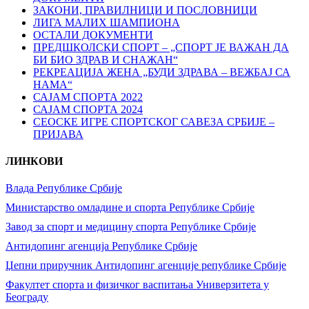
ЗАКОНИ, ПРАВИЛНИЦИ И ПОСЛОВНИЦИ
ЛИГА МАЛИХ ШАМПИОНА
ОСТАЛИ ДОКУМЕНТИ
ПРЕДШКОЛСКИ СПОРТ – „СПОРТ ЈЕ ВАЖАН ДА
БИ БИО ЗДРАВ И СНАЖАН“
РЕКРЕАЦИЈА ЖЕНА „БУДИ ЗДРАВА – ВЕЖБАЈ СА
НАМА“
САЈАМ СПОРТА 2022
САЈАМ СПОРТА 2024
СЕОСКЕ ИГРЕ СПОРТСКОГ САВЕЗА СРБИЈЕ –
ПРИЈАВА
ЛИНКОВИ
Влада Републике Србије
Министарство омладине и спорта Републике Србије
Завод за спорт и медицину спорта Републике Србије
Антидопинг агенција Републике Србије
Џепни приручник Антидопинг агенције републике Србије
Факултет спорта и физичког васпитања Универзитета у
Београду