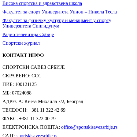
Висока спортска и здравствена школа
Факултет за спорт Универитета Унион – Никола Тесла
Факултет за физичку културу и менаџмент у спорту
Универзитета Сингидунум
Радио телевизија Србије
Спортски журнал
КОНТАКТ ИНФО
СПОРТСКИ САВЕЗ СРБИЈЕ
СКРАЋЕНО: ССС
ПИБ: 100121125
МБ: 07024088
АДРЕСА: Кнеза Михаила 7/2, Београд
ТЕЛЕФОН: +381 11 322 42 69
ФАКС: +381 11 322 00 79
ЕЛЕКТРОНСКА ПОШТА:
office@sportskisavezsrbije.rs
САЈТ:
sportskisavezsrbije.rs