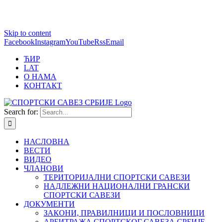
1 win online
Skip to content
https://pin-up-bets.kz/
https://rupinup.com/
https://pinup-oyun.com/
mostbet
Facebook
Instagram
YouTube
Rss
Email
ЋИР
LAT
О НАМА
КОНТАКТ
Search for:
НАСЛОВНА
ВЕСТИ
ВИДЕО
ЧЛАНОВИ
ТЕРИТОРИЈАЛНИ СПОРТСКИ САВЕЗИ
НАДЛЕЖНИ НАЦИОНАЛНИ ГРАНСКИ
СПОРТСКИ САВЕЗИ
ДОКУМЕНТИ
ЗАКОНИ, ПРАВИЛНИЦИ И ПОСЛОВНИЦИ
АРБИТРАЖА СПОРТСКОГ САВЕЗА СРБИЈЕ