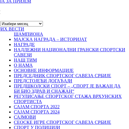
А ЗА ПРИЈЕМ
И
ЈИХ ВЕСТИ
ШАМПИОНА
МАЈСКА НАГРАДА – ИСТОРИЈАТ
НАГРАДЕ
НАДЛЕЖНИ НАЦИОНАЛНИ ГРАНСКИ СПОРТСКИ
САВЕЗИ
НАШ ТИМ
О НАМА
ОСНОВНЕ ИНФОРМАЦИЈЕ
ПРЕДСЕДНИК СПОРТСКОГ САВЕЗА СРБИЈЕ
ПРЕДСТОЈЕЋИ ДОГАЂАЈИ
ПРЕДШКОЛСКИ СПОРТ – „СПОРТ ЈЕ ВАЖАН ДА
БИ БИО ЗДРАВ И СНАЖАН“
РЕГУЛИСАЊЕ СПОРТСKОГ СТАЖА ВРХУНСKИХ
СПОРТИСТА
САЈАМ СПОРТА 2022
САЈАМ СПОРТА 2024
САЈМОВИ
СЕОСКЕ ИГРЕ СПОРТСКОГ САВЕЗА СРБИЈЕ
СПОРТ У ПОЛИЦИЈИ