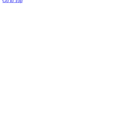
Go to Top