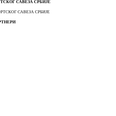
ТСКОГ САВЕЗА СРБИЈЕ
РТНЕРИ