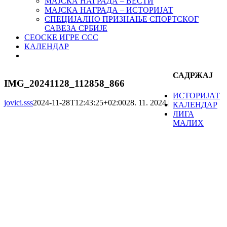
МАЈСКА НАГРАДА – ВЕСТИ
МАЈСКА НАГРАДА – ИСТОРИЈАТ
СПЕЦИЈАЛНО ПРИЗНАЊЕ СПОРТСКОГ
САВЕЗА СРБИЈЕ
СЕОСКЕ ИГРЕ ССС
КАЛЕНДАР
САДРЖАЈ
IMG_20241128_112858_866
ИСТОРИЈАТ
jovici.sss
2024-11-28T12:43:25+02:00
28. 11. 2024.
|
КАЛЕНДАР
ЛИГА
МАЛИХ