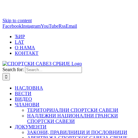
1 win online
Skip to content
https://pin-up-bets.kz/
https://rupinup.com/
https://pinup-oyun.com/
mostbet
Facebook
Instagram
YouTube
Rss
Email
ЋИР
LAT
О НАМА
КОНТАКТ
Search for:
НАСЛОВНА
ВЕСТИ
ВИДЕО
ЧЛАНОВИ
ТЕРИТОРИЈАЛНИ СПОРТСКИ САВЕЗИ
НАДЛЕЖНИ НАЦИОНАЛНИ ГРАНСКИ
СПОРТСКИ САВЕЗИ
ДОКУМЕНТИ
ЗАКОНИ, ПРАВИЛНИЦИ И ПОСЛОВНИЦИ
АРБИТРАЖА СПОРТСКОГ САВЕЗА СРБИЈЕ