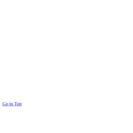
Go to Top