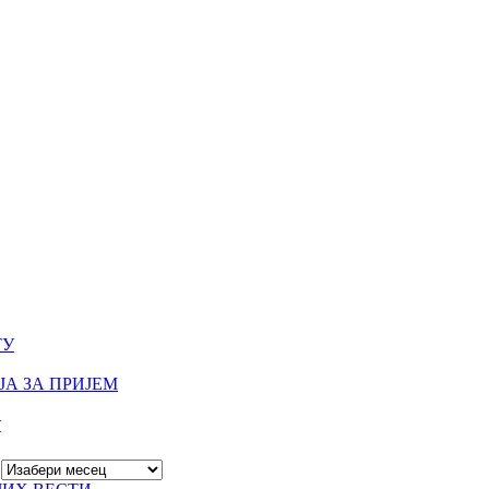
ТУ
А ЗА ПРИЈЕМ
И