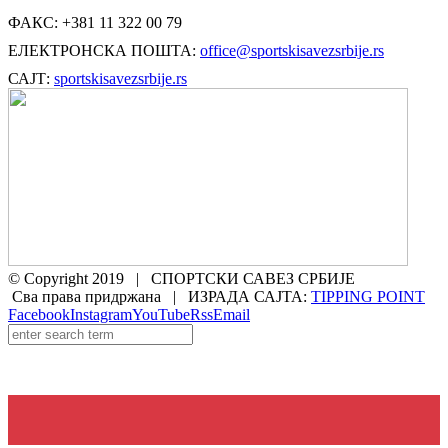
ФАКС: +381 11 322 00 79
ЕЛЕКТРОНСКА ПОШТА:
office@sportskisavezsrbije.rs
САЈТ:
sportskisavezsrbije.rs
© Copyright 2019 | СПОРТСКИ САВЕЗ СРБИЈЕ
Сва права придржана | ИЗРАДА САЈТА:
TIPPING POINT
Facebook
Instagram
YouTube
Rss
Email