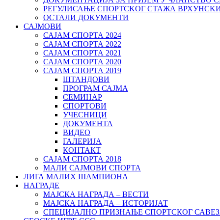
РЕГУЛИСАЊЕ СПОРТСKОГ СТАЖА ВРХУНСK
ОСТАЛИ ДОКУМЕНТИ
САЈМОВИ
САЈАМ СПОРТА 2024
САЈАМ СПОРТА 2022
САЈАМ СПОРТА 2021
САЈАМ СПОРТА 2020
САЈАМ СПОРТА 2019
ШТАНДОВИ
ПРОГРАМ САЈМА
СЕМИНАР
СПОРТОВИ
УЧЕСНИЦИ
ДОКУМЕНТА
ВИДЕО
ГАЛЕРИЈА
КОНТАКТ
САЈАМ СПОРТА 2018
МАЛИ САЈМОВИ СПОРТА
ЛИГА МАЛИХ ШАМПИОНА
НАГРАДЕ
МАЈСКА НАГРАДА – ВЕСТИ
МАЈСКА НАГРАДА – ИСТОРИЈАТ
СПЕЦИЈАЛНО ПРИЗНАЊЕ СПОРТСКОГ САВЕЗ