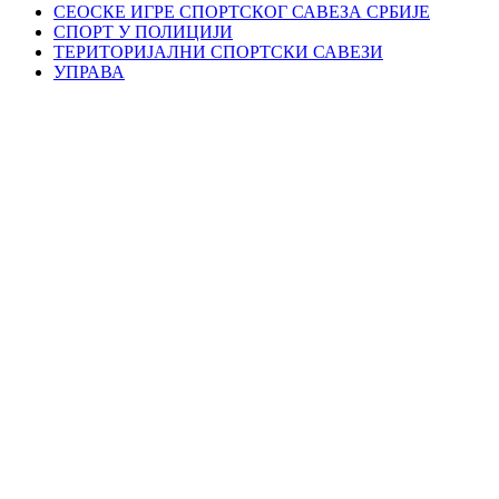
СЕОСКЕ ИГРЕ СПОРТСКОГ САВЕЗА СРБИЈЕ
СПОРТ У ПОЛИЦИЈИ
ТЕРИТОРИЈАЛНИ СПОРТСКИ САВЕЗИ
УПРАВА