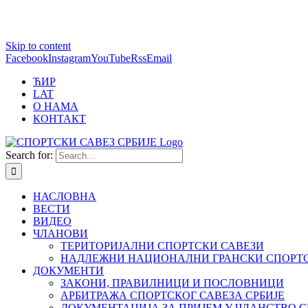
1 win online
Skip to content
https://pin-up-bets.kz/
https://rupinup.com/
https://pinup-oyun.com/
mostbet
Facebook
Instagram
YouTube
Rss
Email
ЋИР
LAT
О НАМА
КОНТАКТ
Search for:
НАСЛОВНА
ВЕСТИ
ВИДЕО
ЧЛАНОВИ
ТЕРИТОРИЈАЛНИ СПОРТСКИ САВЕЗИ
НАДЛЕЖНИ НАЦИОНАЛНИ ГРАНСКИ СПОРТС
ДОКУМЕНТИ
ЗАКОНИ, ПРАВИЛНИЦИ И ПОСЛОВНИЦИ
АРБИТРАЖА СПОРТСКОГ САВЕЗА СРБИЈЕ
ДОКУМЕНТАЦИЈА ЗА ПРИЈЕМ У ЧЛАНСТВО С