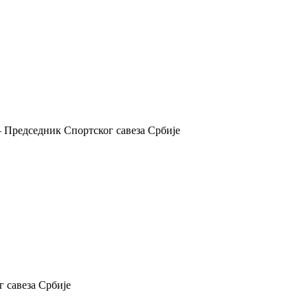
 Председник Спортског савеза Србије
 савеза Србије