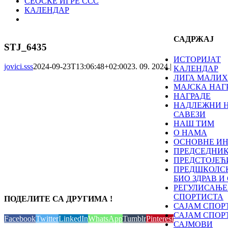
СЕОСКЕ ИГРЕ ССС
КАЛЕНДАР
САДРЖАЈ
STJ_6435
ИСТОРИЈАТ
jovici.sss
2024-09-23T13:06:48+02:00
23. 09. 2024.
|
КАЛЕНДАР
ЛИГА МАЛИ
МАЈСКА НАГ
НАГРАДЕ
НАДЛЕЖНИ 
САВЕЗИ
НАШ ТИМ
О НАМА
ОСНОВНЕ И
ПРЕДСЕДНИК
ПРЕДСТОЈЕЋ
ПРЕДШКОЛСКИ
БИО ЗДРАВ 
РЕГУЛИСАЊЕ
СПОРТИСТА
ПОДЕЛИТЕ СА ДРУГИМА !
САЈАМ СПОРТ
САЈАМ СПОРТ
Facebook
Twitter
LinkedIn
WhatsApp
Tumblr
Pinterest
САЈМОВИ