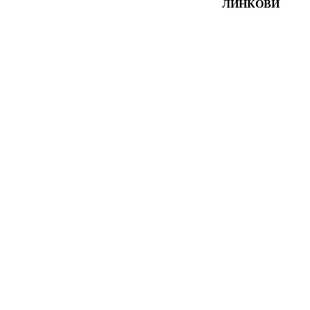
ЛИНКОВИ