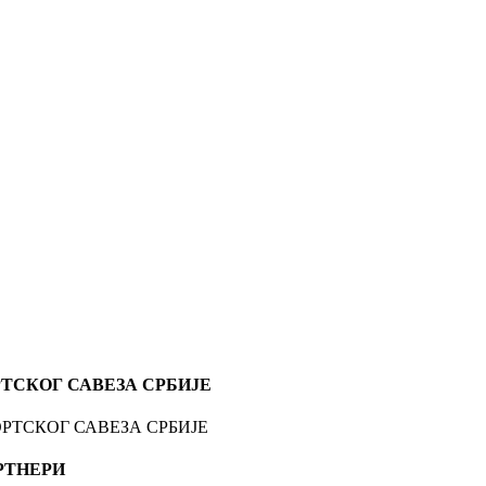
ТСКОГ САВЕЗА СРБИЈЕ
РТНЕРИ