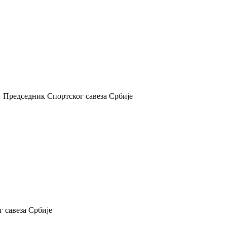
 Председник Спортског савеза Србије
 савеза Србије