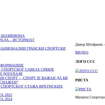
Х ШАМПИОНА
РАДА – ИСТОРИЈАТ
Давор Штефанек –
НАЦИОНАЛНИ ГРАНСКИ СПОРТСКИ
ВИДЕО
ЛОГО ССС
НФОРМАЦИЈЕ
 СПОРТСКОГ САВЕЗА СРБИЈЕ
И ДОГАЂАЈИ
 СПОРТ – „СПОРТ ЈЕ ВАЖАН ДА БИ
РИСТА
И СНАЖАН“
 СПОРТСKОГ СТАЖА ВРХУНСKИХ
А 2022
Маскота Спортског
А 2024