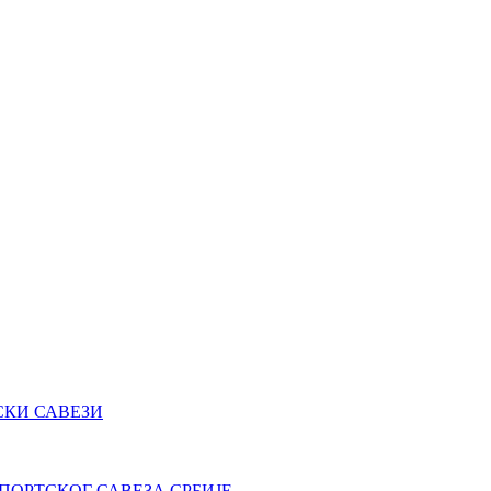
КИ САВЕЗИ
ПОРТСКОГ САВЕЗА СРБИЈЕ