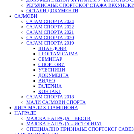
РЕГУЛИСАЊЕ СПОРТСKОГ СТАЖА ВРХУНСK
ОСТАЛИ ДОКУМЕНТИ
САЈМОВИ
САЈАМ СПОРТА 2024
САЈАМ СПОРТА 2022
САЈАМ СПОРТА 2021
САЈАМ СПОРТА 2020
САЈАМ СПОРТА 2019
ШТАНДОВИ
ПРОГРАМ САЈМА
СЕМИНАР
СПОРТОВИ
УЧЕСНИЦИ
ДОКУМЕНТА
ВИДЕО
ГАЛЕРИЈА
КОНТАКТ
САЈАМ СПОРТА 2018
МАЛИ САЈМОВИ СПОРТА
ЛИГА МАЛИХ ШАМПИОНА
НАГРАДЕ
МАЈСКА НАГРАДА – ВЕСТИ
МАЈСКА НАГРАДА – ИСТОРИЈАТ
СПЕЦИЈАЛНО ПРИЗНАЊЕ СПОРТСКОГ САВЕЗ