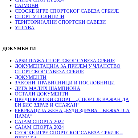
САЈМОВИ
СЕОСКЕ ИГРЕ СПОРТСКОГ САВЕЗА СРБИЈЕ
СПОРТ У ПОЛИЦИЈИ
ТЕРИТОРИЈАЛНИ СПОРТСКИ САВЕЗИ
УПРАВА
ДОКУМЕНТИ
АРБИТРАЖА СПОРТСКОГ САВЕЗА СРБИЈЕ
ДОКУМЕНТАЦИЈА ЗА ПРИЈЕМ У ЧЛАНСТВО
СПОРТСКОГ САВЕЗА СРБИЈЕ
ДОКУМЕНТИ
ЗАКОНИ, ПРАВИЛНИЦИ И ПОСЛОВНИЦИ
ЛИГА МАЛИХ ШАМПИОНА
ОСТАЛИ ДОКУМЕНТИ
ПРЕДШКОЛСКИ СПОРТ – „СПОРТ ЈЕ ВАЖАН ДА
БИ БИО ЗДРАВ И СНАЖАН“
РЕКРЕАЦИЈА ЖЕНА „БУДИ ЗДРАВА – ВЕЖБАЈ СА
НАМА“
САЈАМ СПОРТА 2022
САЈАМ СПОРТА 2024
СЕОСКЕ ИГРЕ СПОРТСКОГ САВЕЗА СРБИЈЕ –