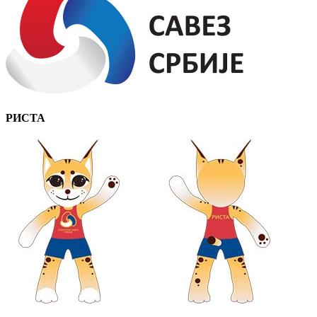
РИСТА