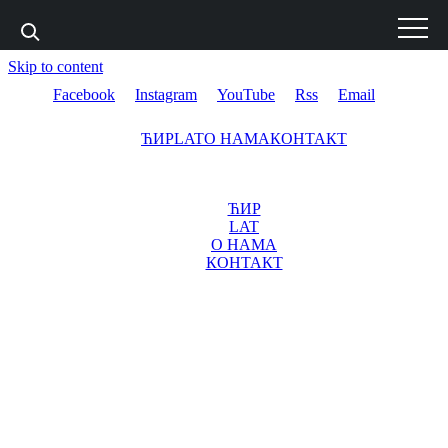
1 win online
Skip to content
https://pin-up-bets.kz/
https://rupinup.com/
https://pinup-oyun.com/
mostbet
Facebook
Instagram
YouTube
Rss
Email
ЋИР
LAT
О НАМА
КОНТАКТ
ЋИР
LAT
О НАМА
КОНТАКТ