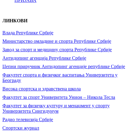
ПРИЈАВА
ЛИНКОВИ
Влада Републике Србије
Министарство омладине и спорта Републике Србије
Завод за спорт и медицину спорта Републике Србије
Антидопинг агенција Републике Србије
Џепни приручник Антидопинг агенције републике Србије
Факултет спорта и физичког васпитања Универзитета у
Београду
Висока спортска и здравствена школа
Факултет за спорт Универитета Унион – Никола Тесла
Факултет за физичку културу и менаџмент у спорту
Универзитета Сингидунум
Радио телевизија Србије
Спортски журнал