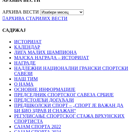
АРХИВА ВЕСТИ
АРХИВА ВЕСТИ
АРХИВА СТАРИЈИХ ВЕСТИ
САДРЖАЈ
ИСТОРИЈАТ
КАЛЕНДАР
ЛИГА МАЛИХ ШАМПИОНА
МАЈСКА НАГРАДА – ИСТОРИЈАТ
НАГРАДЕ
НАДЛЕЖНИ НАЦИОНАЛНИ ГРАНСКИ СПОРТСКИ
САВЕЗИ
НАШ ТИМ
О НАМА
ОСНОВНЕ ИНФОРМАЦИЈЕ
ПРЕДСЕДНИК СПОРТСКОГ САВЕЗА СРБИЈЕ
ПРЕДСТОЈЕЋИ ДОГАЂАЈИ
ПРЕДШКОЛСКИ СПОРТ – „СПОРТ ЈЕ ВАЖАН ДА
БИ БИО ЗДРАВ И СНАЖАН“
РЕГУЛИСАЊЕ СПОРТСKОГ СТАЖА ВРХУНСKИХ
СПОРТИСТА
САЈАМ СПОРТА 2022
САЈАМ СПОРТА 2024