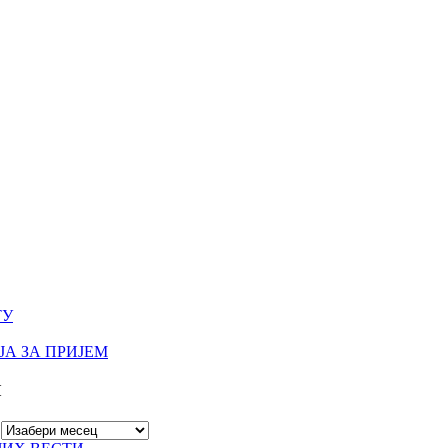
ТУ
А ЗА ПРИЈЕМ
И