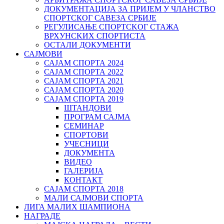
ДОКУМЕНТАЦИЈА ЗА ПРИЈЕМ У ЧЛАНСТВО
СПОРТСКОГ САВЕЗА СРБИЈЕ
РЕГУЛИСАЊЕ СПОРТСKОГ СТАЖА
ВРХУНСKИХ СПОРТИСТА
ОСТАЛИ ДОКУМЕНТИ
САЈМОВИ
САЈАМ СПОРТА 2024
САЈАМ СПОРТА 2022
САЈАМ СПОРТА 2021
САЈАМ СПОРТА 2020
САЈАМ СПОРТА 2019
ШТАНДОВИ
ПРОГРАМ САЈМА
СЕМИНАР
СПОРТОВИ
УЧЕСНИЦИ
ДОКУМЕНТА
ВИДЕО
ГАЛЕРИЈА
КОНТАКТ
САЈАМ СПОРТА 2018
МАЛИ САЈМОВИ СПОРТА
ЛИГА МАЛИХ ШАМПИОНА
НАГРАДЕ