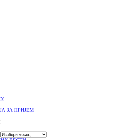
ТУ
А ЗА ПРИЈЕМ
И