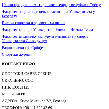
Џепни приручник Антидопинг агенције републике Србије
Факултет спорта и физичког васпитања Универзитета у
Београду
Висока спортска и здравствена школа
Факултет за спорт Универитета Унион – Никола Тесла
Факултет за физичку културу и менаџмент у спорту
Универзитета Сингидунум
Радио телевизија Србије
Спортски журнал
КОНТАКТ ИНФО
СПОРТСКИ САВЕЗ СРБИЈЕ
СКРАЋЕНО: ССС
ПИБ: 100121125
МБ: 07024088
АДРЕСА: Кнеза Михаила 7/2, Београд
ТЕЛЕФОН: +381 11 322 42 69