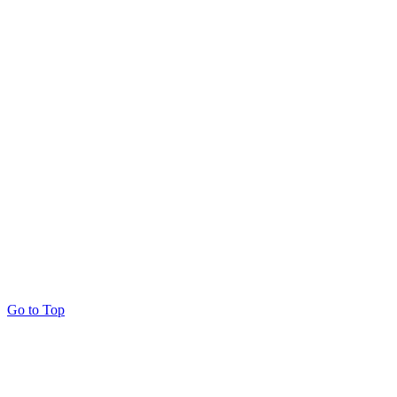
Go to Top