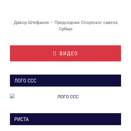
Давор Штефанек – Председник Спортског савеза
Србије
ВИДЕО
ЛОГО ССС
РИСТА