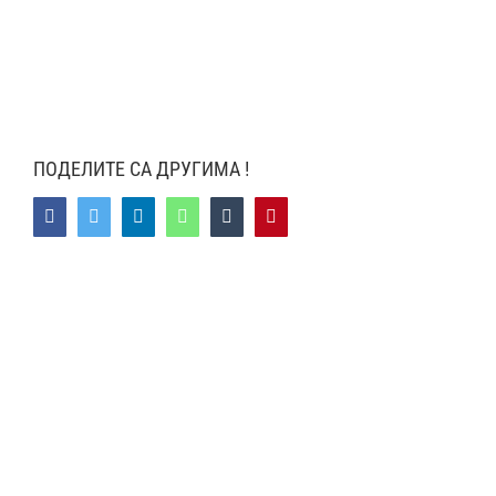
ПОДЕЛИТЕ СА ДРУГИМА !
Facebook
Twitter
LinkedIn
WhatsApp
Tumblr
Pinterest