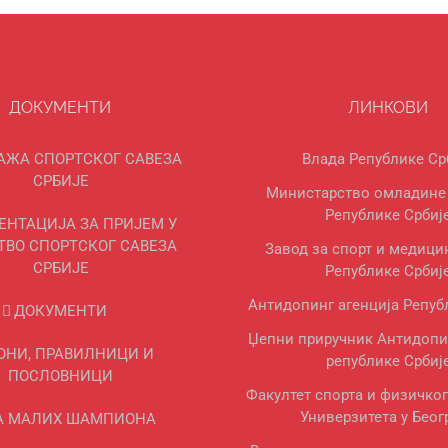
ДОКУМЕНТИ
ЛИНКОВИ
АЖА СПОРТСКОГ САВЕЗА
Влада Републике Ср
СРБИЈЕ
Министарство омладине 
Републике Србиј
ЕНТАЦИЈА ЗА ПРИЈЕМ У
ТВО СПОРТСКОГ САВЕЗА
Завод за спорт и медици
СРБИЈЕ
Републике Србиј
Антидопинг агенција Репуб
ДОКУМЕНТИ
Џепни приручник Антидопи
ОНИ, ПРАВИЛНИЦИ И
републике Србиј
ПОСЛОВНИЦИ
Факултет спорта и физичко
Универзитета у Беог
А МАЛИХ ШАМПИОНА