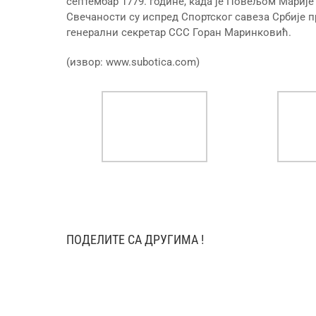
септембар 1779. године, када је Повељом Марије 
Свечаности су испред Спортског савеза Србије
генерални секретар ССС Горан Маринковић.
(извор: www.subotica.com)
ПОДЕЛИТЕ СА ДРУГИМА !