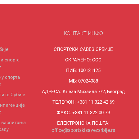
КОНТАКТ ИНФО
бије
СПОРТСКИ САВЕЗ СРБИЈЕ
и спорта
СКРАЋЕНО: ССС
е
ПИБ: 100121125
ну спорта
МБ: 07024088
е
АДРЕСА: Кнеза Михаила 7/2, Београд
лике Србије
ТЕЛЕФОН: +381 11 322 42 69
нг агенције
е
ФАКС: +381 11 322 00 79
г васпитања
ЕЛЕКТРОНСКА ПОШТА:
раду
office@sportskisavezsrbije.rs