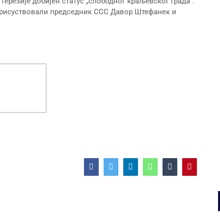
Терезије добијен статус „слободног краљевског града“.
 присуствовали председник ССС Давор Штефанек и
Facebook
Twitter
LinkedIn
WhatsApp
Tumblr
Pinterest