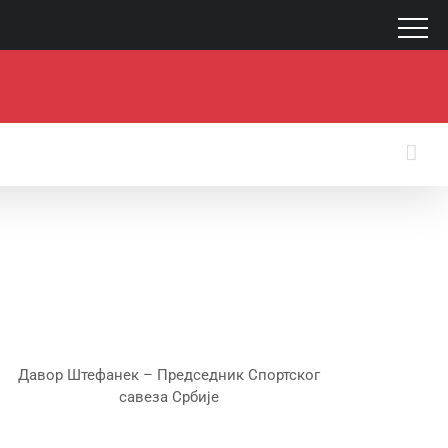
Давор Штефанек – Председник Спортског
савеза Србије