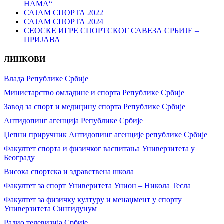
НАМА“
САЈАМ СПОРТА 2022
САЈАМ СПОРТА 2024
СЕОСКЕ ИГРЕ СПОРТСКОГ САВЕЗА СРБИЈЕ –
ПРИЈАВА
ЛИНКОВИ
Влада Републике Србије
Министарство омладине и спорта Републике Србије
Завод за спорт и медицину спорта Републике Србије
Антидопинг агенција Републике Србије
Џепни приручник Антидопинг агенције републике Србије
Факултет спорта и физичког васпитања Универзитета у
Београду
Висока спортска и здравствена школа
Факултет за спорт Универитета Унион – Никола Тесла
Факултет за физичку културу и менаџмент у спорту
Универзитета Сингидунум
Радио телевизија Србије