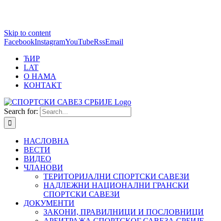
1 win online
Skip to content
https://pin-up-bets.kz/
https://rupinup.com/
https://pinup-oyun.com/
mostbet
Facebook
Instagram
YouTube
Rss
Email
ЋИР
LAT
О НАМА
КОНТАКТ
Search for:
НАСЛОВНА
ВЕСТИ
ВИДЕО
ЧЛАНОВИ
ТЕРИТОРИЈАЛНИ СПОРТСКИ САВЕЗИ
НАДЛЕЖНИ НАЦИОНАЛНИ ГРАНСКИ
СПОРТСКИ САВЕЗИ
ДОКУМЕНТИ
ЗАКОНИ, ПРАВИЛНИЦИ И ПОСЛОВНИЦИ
АРБИТРАЖА СПОРТСКОГ САВЕЗА СРБИЈЕ