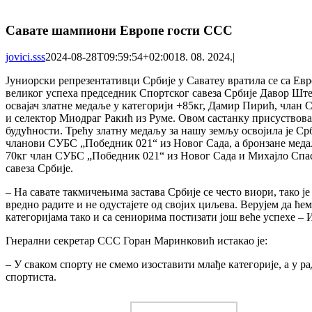
Савате шампиони Европе гости ССС
jovici.sss
2024-08-28T09:59:54+02:00
18. 08. 2024.
|
Јуниорски репрезентативци Србије у Саватеу вратила се са Евро
великог успеха председник Спортског савеза Србије Давор Ште
освајач златне медаље у категорији +85кг, Дамир Пирић, члан С
и селектор Миодраг Ракић из Руме. Овом састанку присуствова
будућности. Трећу златну медаљу за нашу земљу освојила је С
чланови СУБС „Победник 021“ из Новог Сада, а бронзане медаљ
70кг члан СУБС „Победник 021“ из Новог Сада и Михајло Спа
савеза Србије.
– На савате такмичењима застава Србије се често виори, тако ј
вредно радите и не одустајете од својих циљева. Верујем да ће
категоријама тако и са сениорима постизати још веће успехе – 
Гнерални секретар ССС Горан Маринковић истакао је:
– У сваком спорту не смемо изоставити млађе категорије, а у р
спортиста.