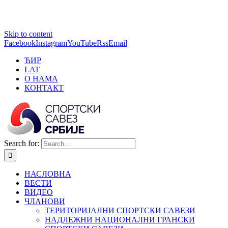
1 win online
Skip to content
https://pin-up-bets.kz/
https://rupinup.com/
https://pinup-oyun.com/
mostbet
Facebook
Instagram
YouTube
Rss
Email
ЋИР
LAT
О НАМА
КОНТАКТ
Search for:
НАСЛОВНА
ВЕСТИ
ВИДЕО
ЧЛАНОВИ
ТЕРИТОРИЈАЛНИ СПОРТСКИ САВЕЗИ
НАДЛЕЖНИ НАЦИОНАЛНИ ГРАНСКИ