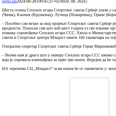
jovici.sss
2024-08-28T09:45:21+02:00
20. 08. 2024.
|
Шеста сезона Сеоских игара Спортског савеза Србије улази у са
(Чачак), Kаоник (Kрушевац), Лучица (Пожаревац), Оране (Бојни
– Посебно сам везан за овај пројекат Спортског савеза Србије 
вредности. Поносан сам што већ шест година уз све изазове орг
помажу спровођење Сеоских игара ССС. Хвала и Министарству сп
савеза и Спортског центра Младост имати 160 такмичара на тер
Генерални секретар Спортског савеза Србије Горан Маринковић
– Веома нам је драго што у оквиру Сеоских игара ССС имамо св
која је спремила изненађење за прве три екипе. Верујем да ће 
НА теренима СЦ „Младост“ осам екипа ће се такмичити у: малом