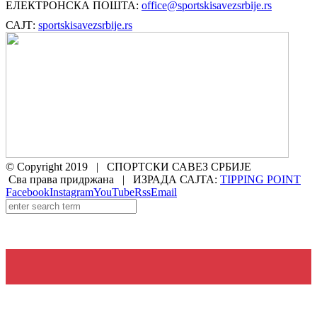
ЕЛЕКТРОНСКА ПОШТА:
office@sportskisavezsrbije.rs
САЈТ:
sportskisavezsrbije.rs
© Copyright 2019 | СПОРТСКИ САВЕЗ СРБИЈЕ
Сва права придржана | ИЗРАДА САЈТА:
TIPPING POINT
Facebook
Instagram
YouTube
Rss
Email