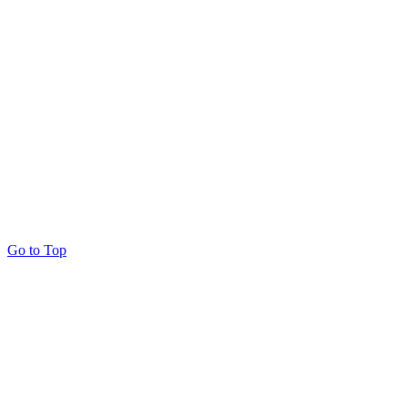
Go to Top