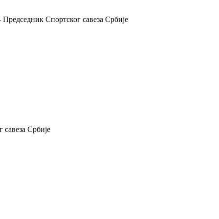
 Председник Спортског савеза Србије
 савеза Србије