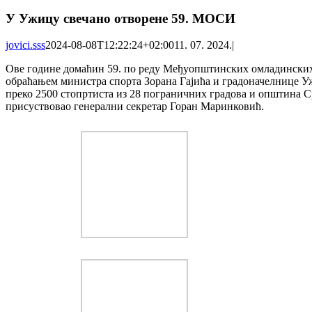
У Ужицу свечано отворене 59. МОСИ
jovici.sss
2024-08-08T12:22:24+02:00
11. 07. 2024.
|
Ове године домаћин 59. по реду Међуопштинских омладинских
обраћањем министра спорта Зорана Гајића и градоначелнице Уж
преко 2500 стопртиста из 28 пограничних градова и општина Ср
присуствовао генерални секретар Горан Маринковић.