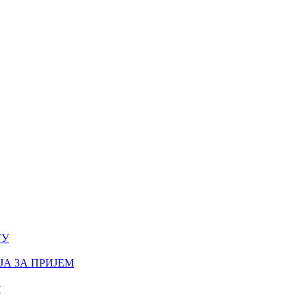
ТУ
А ЗА ПРИЈЕМ
И