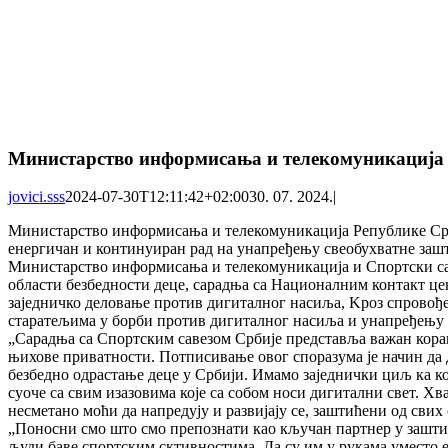
Министарство информисања и телекомуникација 
jovici.sss
2024-07-30T12:11:42+02:00
30. 07. 2024.
|
Министарство информисања и телекомуникација Републике Србиј
енергичан и континуиран рад на унапређењу свеобухватне заш
Министарство информисања и телекомуникација и Спортски саве
области безбедности деце, сарадња са Националним контакт цен
заједничко деловање против дигиталног насиља, Kроз спровођ
старатељима у борби против дигиталног насиља и унапређењу 
„Сарадња са Спортским савезом Србије представља важан корак
њихове приватности. Потписивање овог споразума је начин да 
безбедно одрастање деце у Србији. Имамо заједнички циљ ка ко
суоче са свим изазовима које са собом носи дигитални свет. Хв
несметано моћи да напредују и развијају се, заштићени од свих
„Поносни смо што смо препознати као кључан партнер у заштити
људи баве спортским сктивностима. Да су им у рукама уместо е