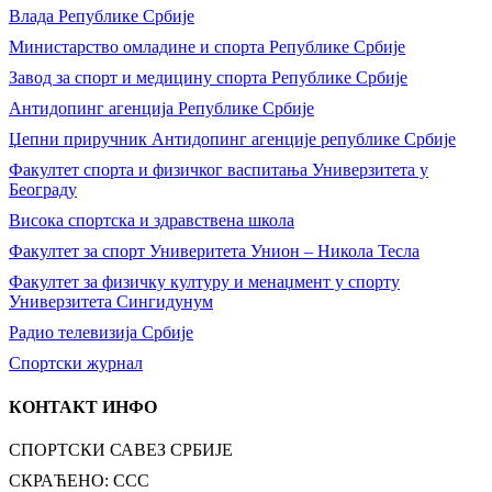
Влада Републике Србије
Министарство омладине и спорта Републике Србије
Завод за спорт и медицину спорта Републике Србије
Антидопинг агенција Републике Србије
Џепни приручник Антидопинг агенције републике Србије
Факултет спорта и физичког васпитања Универзитета у
Београду
Висока спортска и здравствена школа
Факултет за спорт Универитета Унион – Никола Тесла
Факултет за физичку културу и менаџмент у спорту
Универзитета Сингидунум
Радио телевизија Србије
Спортски журнал
КОНТАКТ ИНФО
СПОРТСКИ САВЕЗ СРБИЈЕ
СКРАЋЕНО: ССС