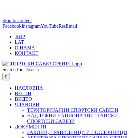
1 win online
Skip to content
https://pin-up-bets.kz/
https://rupinup.com/
https://pinup-oyun.com/
mostbet
Facebook
Instagram
YouTube
Rss
Email
ЋИР
LAT
О НАМА
КОНТАКТ
Search for:
НАСЛОВНА
ВЕСТИ
ВИДЕО
ЧЛАНОВИ
ТЕРИТОРИЈАЛНИ СПОРТСКИ САВЕЗИ
НАДЛЕЖНИ НАЦИОНАЛНИ ГРАНСКИ
СПОРТСКИ САВЕЗИ
ДОКУМЕНТИ
ЗАКОНИ, ПРАВИЛНИЦИ И ПОСЛОВНИЦИ
АРБИТРАЖА СПОРТСКОГ САВЕЗА СРБИЈЕ