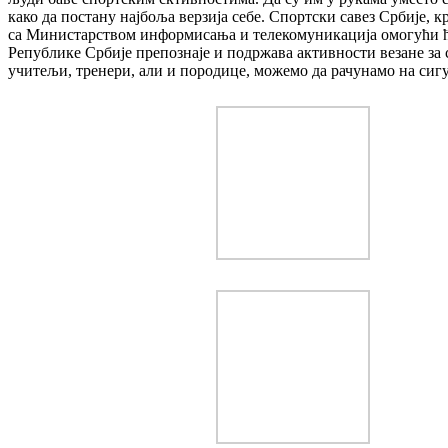
како да постану најбоља верзија себе. Спортски савез Србије,
са Министарством информисања и телекомуникација омогући ће 
Републике Србије препознаје и подржава активности везане за 
учитељи, тренери, али и породице, можемо да рачунамо на сигу