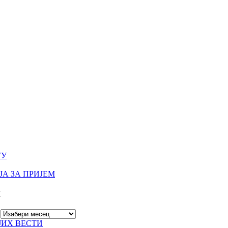
ТУ
А ЗА ПРИЈЕМ
И
ЈИХ ВЕСТИ