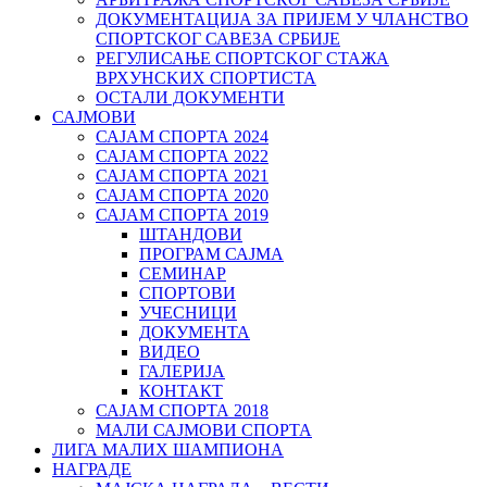
ДОКУМЕНТАЦИЈА ЗА ПРИЈЕМ У ЧЛАНСТВО
СПОРТСКОГ САВЕЗА СРБИЈЕ
РЕГУЛИСАЊЕ СПОРТСKОГ СТАЖА
ВРХУНСKИХ СПОРТИСТА
ОСТАЛИ ДОКУМЕНТИ
САЈМОВИ
САЈАМ СПОРТА 2024
САЈАМ СПОРТА 2022
САЈАМ СПОРТА 2021
САЈАМ СПОРТА 2020
САЈАМ СПОРТА 2019
ШТАНДОВИ
ПРОГРАМ САЈМА
СЕМИНАР
СПОРТОВИ
УЧЕСНИЦИ
ДОКУМЕНТА
ВИДЕО
ГАЛЕРИЈА
КОНТАКТ
САЈАМ СПОРТА 2018
МАЛИ САЈМОВИ СПОРТА
ЛИГА МАЛИХ ШАМПИОНА
НАГРАДЕ