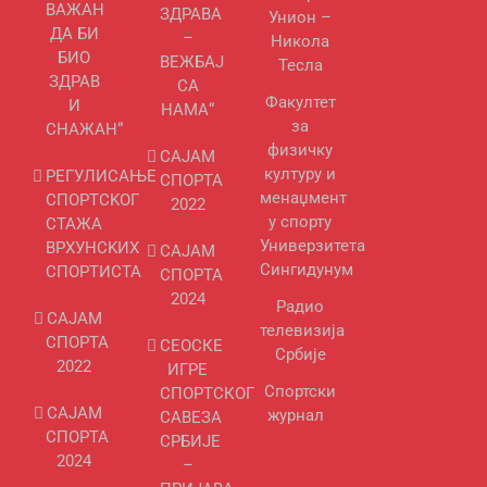
ВАЖАН
ЗДРАВА
Унион –
ДА БИ
–
Никола
БИО
ВЕЖБАЈ
Тесла
ЗДРАВ
СА
Факултет
И
НАМА“
за
СНАЖАН“
физичку
САЈАМ
културу и
РЕГУЛИСАЊЕ
СПОРТА
менаџмент
СПОРТСKОГ
2022
у спорту
СТАЖА
Универзитета
ВРХУНСKИХ
САЈАМ
Сингидунум
СПОРТИСТА
СПОРТА
2024
Радио
САЈАМ
телевизија
СПОРТА
СЕОСКЕ
Србије
2022
ИГРЕ
Спортски
СПОРТСКОГ
САЈАМ
журнал
САВЕЗА
СПОРТА
СРБИЈЕ
2024
–