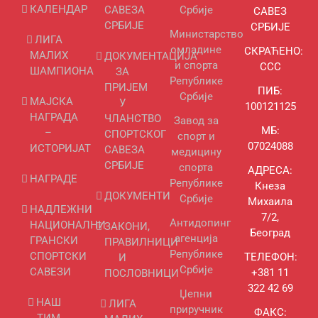
КАЛЕНДАР
САВЕЗА
Србије
САВЕЗ
СРБИЈЕ
СРБИЈЕ
Министарство
ЛИГА
омладине
СКРАЋЕНО:
МАЛИХ
ДОКУМЕНТАЦИЈА
и спорта
ССС
ШАМПИОНА
ЗА
Републике
ПРИЈЕМ
ПИБ:
Србије
МАЈСКА
У
100121125
НАГРАДА
ЧЛАНСТВО
Завод за
МБ:
–
СПОРТСКОГ
спорт и
07024088
ИСТОРИЈАТ
САВЕЗА
медицину
СРБИЈЕ
спорта
АДРЕСА:
НАГРАДЕ
Републике
Кнеза
ДОКУМЕНТИ
Србије
Михаила
НАДЛЕЖНИ
7/2,
Антидопинг
НАЦИОНАЛНИ
ЗАКОНИ,
Београд
агенција
ГРАНСКИ
ПРАВИЛНИЦИ
Републике
СПОРТСКИ
ТЕЛЕФОН:
И
Србије
САВЕЗИ
+381 11
ПОСЛОВНИЦИ
322 42 69
Џепни
НАШ
ЛИГА
приручник
ФАКС:
ТИМ