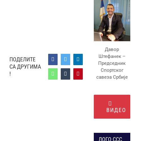
Давор
Штефанек –
ПОДЕЛИТЕ
Facebook
Twitter
LinkedIn
Председник
СА ДРУГИМА
Спортског
!
WhatsApp
Tumblr
Pinterest
савеза Србије
ВИДЕО
ЛОГО ССС