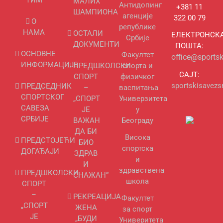
МАЛИХ
Антидопинг
+381 11
ШАМПИОНА
агенције
322 00 79
О
републике
НАМА
ОСТАЛИ
ЕЛЕКТРОНСК
Србије
ДОКУМЕНТИ
ПОШТА:
ОСНОВНЕ
Факултет
office@sportsk
ИНФОРМАЦИЈЕ
ПРЕДШКОЛСКИ
спорта и
САЈТ:
СПОРТ
физичког
sportskisavezsr
ПРЕДСЕДНИК
–
васпитања
СПОРТСКОГ
„СПОРТ
Универзитета
САВЕЗА
ЈЕ
у
СРБИЈЕ
ВАЖАН
Београду
ДА БИ
Висока
ПРЕДСТОЈЕЋИ
БИО
спортска
ДОГАЂАЈИ
ЗДРАВ
и
И
здравствена
ПРЕДШКОЛСКИ
СНАЖАН“
школа
СПОРТ
–
РЕКРЕАЦИЈА
Факултет
„СПОРТ
ЖЕНА
за спорт
ЈЕ
„БУДИ
Универитета