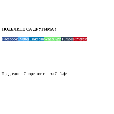
ПОДЕЛИТЕ СА ДРУГИМА !
Facebook
Twitter
LinkedIn
WhatsApp
Tumblr
Pinterest
 Председник Спортског савеза Србије