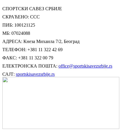
СПОРТСКИ САВЕЗ СРБИЈЕ
СКРАЋЕНО: ССС
ПИБ: 100121125
МБ: 07024088
АДРЕСА: Кнеза Михаила 7/2, Београд
ТЕЛЕФОН: +381 11 322 42 69
ФАКС: +381 11 322 00 79
ЕЛЕКТРОНСКА ПОШТА:
office@sportskisavezsrbije.rs
САЈТ:
sportskisavezsrbije.rs