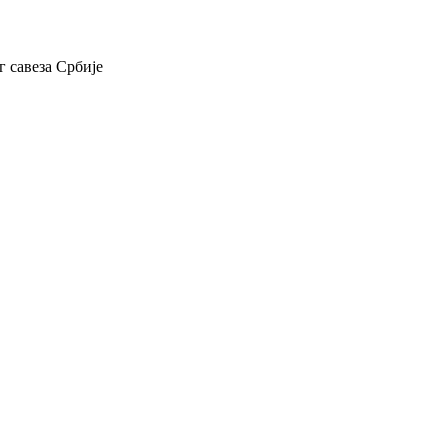
 савеза Србије