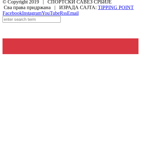
© Copyright 2019 | СПОРТСКИ САВЕЗ СРБИЈЕ
Сва права придржана | ИЗРАДА САЈТА:
TIPPING POINT
Facebook
Instagram
YouTube
Rss
Email