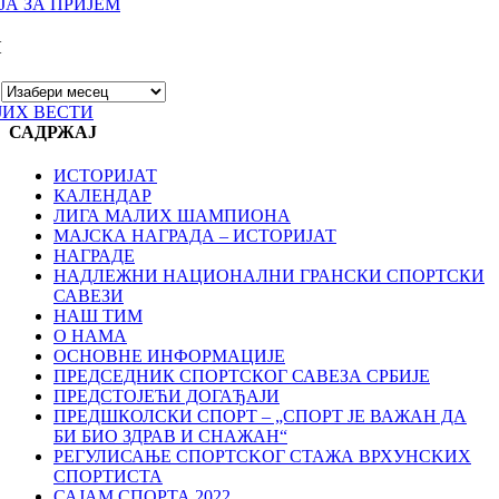
А ЗА ПРИЈЕМ
И
ЈИХ ВЕСТИ
САДРЖАЈ
ИСТОРИЈАТ
КАЛЕНДАР
ЛИГА МАЛИХ ШАМПИОНА
МАЈСКА НАГРАДА – ИСТОРИЈАТ
НАГРАДЕ
НАДЛЕЖНИ НАЦИОНАЛНИ ГРАНСКИ СПОРТСКИ
САВЕЗИ
НАШ ТИМ
О НАМА
ОСНОВНЕ ИНФОРМАЦИЈЕ
ПРЕДСЕДНИК СПОРТСКОГ САВЕЗА СРБИЈЕ
ПРЕДСТОЈЕЋИ ДОГАЂАЈИ
ПРЕДШКОЛСКИ СПОРТ – „СПОРТ ЈЕ ВАЖАН ДА
БИ БИО ЗДРАВ И СНАЖАН“
РЕГУЛИСАЊЕ СПОРТСKОГ СТАЖА ВРХУНСKИХ
СПОРТИСТА
САЈАМ СПОРТА 2022