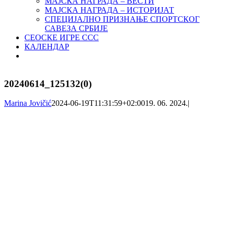
МАЈСКА НАГРАДА – ВЕСТИ
МАЈСКА НАГРАДА – ИСТОРИЈАТ
СПЕЦИЈАЛНО ПРИЗНАЊЕ СПОРТСКОГ
САВЕЗА СРБИЈЕ
СЕОСКЕ ИГРЕ ССС
КАЛЕНДАР
20240614_125132(0)
Marina Jovičić
2024-06-19T11:31:59+02:00
19. 06. 2024.
|