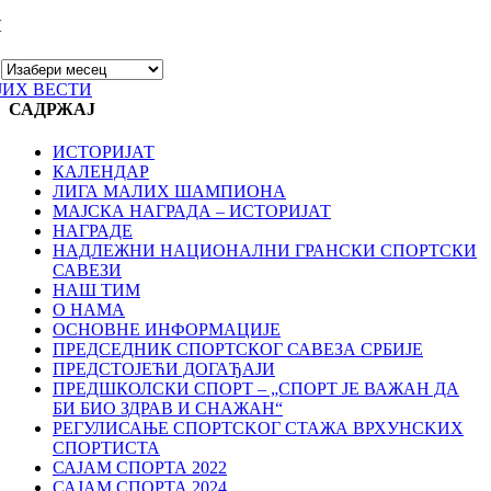
И
ЈИХ ВЕСТИ
САДРЖАЈ
ИСТОРИЈАТ
КАЛЕНДАР
ЛИГА МАЛИХ ШАМПИОНА
МАЈСКА НАГРАДА – ИСТОРИЈАТ
НАГРАДЕ
НАДЛЕЖНИ НАЦИОНАЛНИ ГРАНСКИ СПОРТСКИ
САВЕЗИ
НАШ ТИМ
О НАМА
ОСНОВНЕ ИНФОРМАЦИЈЕ
ПРЕДСЕДНИК СПОРТСКОГ САВЕЗА СРБИЈЕ
ПРЕДСТОЈЕЋИ ДОГАЂАЈИ
ПРЕДШКОЛСКИ СПОРТ – „СПОРТ ЈЕ ВАЖАН ДА
БИ БИО ЗДРАВ И СНАЖАН“
РЕГУЛИСАЊЕ СПОРТСKОГ СТАЖА ВРХУНСKИХ
СПОРТИСТА
САЈАМ СПОРТА 2022
САЈАМ СПОРТА 2024