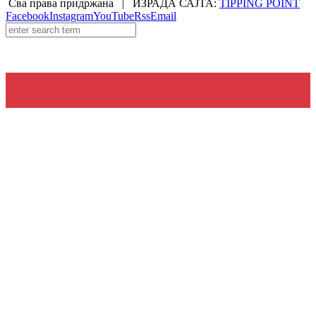
Сва права придржана | ИЗРАДА САЈТА:
TIPPING POINT
Facebook
Instagram
YouTube
Rss
Email