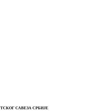
ТСКОГ САВЕЗА СРБИЈЕ