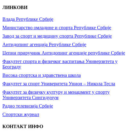
ЛИНКОВИ
Влада Републике Србије
Министарство омладине и спорта Републике Србије
Завод за спорт и медицину спорта Републике Србије
Антидопинг агенција Републике Србије
Џепни приручник Антидопинг агенције републике Србије
Факултет спорта и физичког васпитања Универзитета у
Београду
Висока спортска и здравствена школа
Факултет за спорт Универитета Унион – Никола Тесла
Факултет за физичку културу и менаџмент у спорту
Универзитета Сингидунум
Радио телевизија Србије
Спортски журнал
КОНТАКТ ИНФО