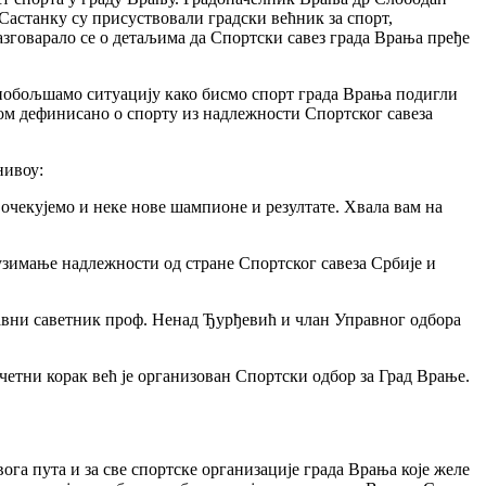
Састанку су присуствовали градски већник за спорт,
азговарало се о детаљима да Спортски савез града Врања пређе
 побољшамо ситуацију како бисмо спорт града Врања подигли
ном дефинисано о спорту из надлежности Спортског савеза
нивоу:
 очекујемо и неке нове шампионе и резултате. Хвала вам на
еузимање надлежности од стране Спортског савеза Србије и
авни саветник проф. Ненад Ђурђевић и члан Управног одбора
четни корак већ је организован Спортски одбор за Град Врање.
вога пута и за све спортске организације града Врања које желе