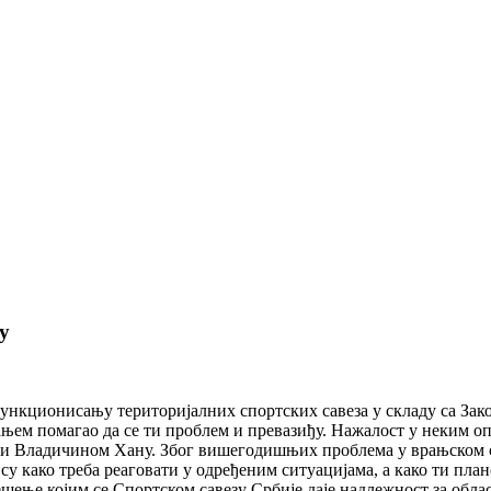
у
функционисању територијалних спортских савеза у складу са Зак
ањем помагао да се ти проблем и превазиђу. Нажалост у неким о
ии Владичином Хану. Због вишегодишњих проблема у врањском с
 како треба реаговати у одређеним ситуацијама, а како ти план
шење којим се Спортском савезу Србије даје надлежност за обла