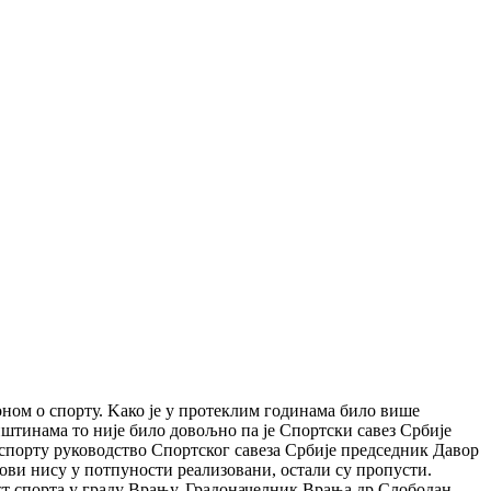
оном о спорту. Kако је у протеклим годинама било више
пштинама то није било довољно па је Спортски савез Србије
порту руководство Спортског савеза Србије председник Давор
ови нису у потпуности реализовани, остали су пропусти.
ст спорта у граду Врању. Градоначелник Врања др Слободан