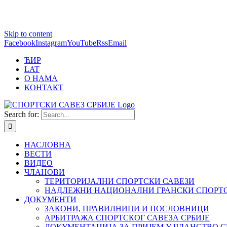
1 win online
Skip to content
https://pin-up-bets.kz/
https://rupinup.com/
https://pinup-oyun.com/
mostbet
Facebook
Instagram
YouTube
Rss
Email
ЋИР
LAT
О НАМА
КОНТАКТ
Search for:
НАСЛОВНА
ВЕСТИ
ВИДЕО
ЧЛАНОВИ
ТЕРИТОРИЈАЛНИ СПОРТСКИ САВЕЗИ
НАДЛЕЖНИ НАЦИОНАЛНИ ГРАНСКИ СПОРТС
ДОКУМЕНТИ
ЗАКОНИ, ПРАВИЛНИЦИ И ПОСЛОВНИЦИ
АРБИТРАЖА СПОРТСКОГ САВЕЗА СРБИЈЕ
ДОКУМЕНТАЦИЈА ЗА ПРИЈЕМ У ЧЛАНСТВО С