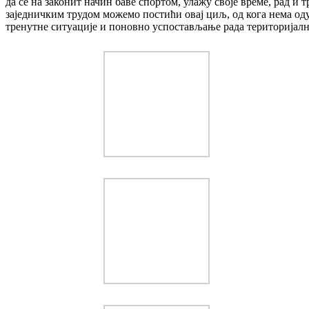
да се на законит начин баве спортом, улажу своје време, рад и 
заједничким трудом можемо постићи овај циљ, од кога нема оду
тренутне ситуације и поновно успостављање рада територијалн