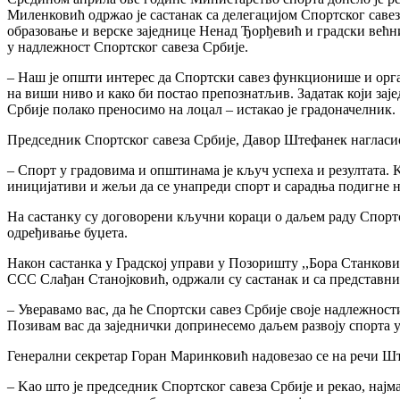
Миленковић одржао је састанак са делегацијом Спортског саве
образовање и верске заједнице Ненад Ђорђевић и градски већн
у надлежност Спортског савеза Србије.
– Наш је општи интерес да Спортски савез функционише и орг
на виши ниво и како би постао препознатљив. Задатак који зај
Србије полако преносимо на лоцал – истакао је градоначелник.
Председник Спортског савеза Србије, Давор Штефанек нагласио 
– Спорт у градовима и општинама је кључ успеха и резултата. 
иницијативи и жељи да се унапреди спорт и сарадња подигне н
На састанку су договорени кључни кораци о даљем раду Спортск
одређивање буџета.
Након састанка у Градској управи у Позоришту ,,Бора Станко
ССС Слађан Станојковић, одржали су састанак и са представн
– Уверавамо вас, да ће Спортски савез Србије своје надлежнос
Позивам вас да заједнички допринесемо даљем развоју спорта 
Генерални секретар Горан Маринковић надовезао се на речи Ш
– Kао што је председник Спортског савеза Србије и рекао, најма