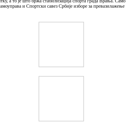
атку, а то је што бржа стабилизација спорта града Врања. Само
 самоуправа и Спортски савез Србије изборе за превазилажење