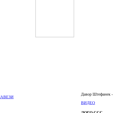
Давор Штефанек –
САВЕЗИ
ВИДЕО
ЛОГО ССС