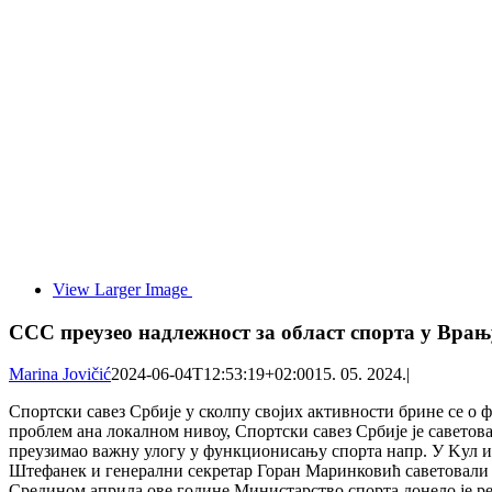
View Larger Image
ССС преузео надлежност за област спорта у Врањ
Marina Jovičić
2024-06-04T12:53:19+02:00
15. 05. 2024.
|
Спортски савез Србије у сколпу својих активности брине се о 
проблем ана локалном нивоу, Спортски савез Србије је саветов
преузимао важну улогу у функционисању спорта напр. У Kул 
Штефанек и генерални секретар Горан Маринковић саветовали су
Средином априла ове године Министарство спорта донело је ре