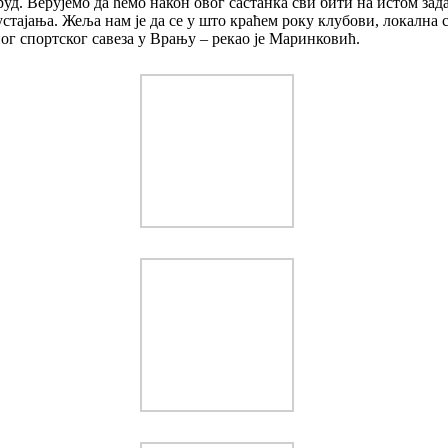
труд. Верујемо да ћемо након овог састанка сви бити на истом зад
стајања. Жеља нам је да се у што краћем року клубови, локална
ог спортског савеза у Врању – рекао је Маринковић.