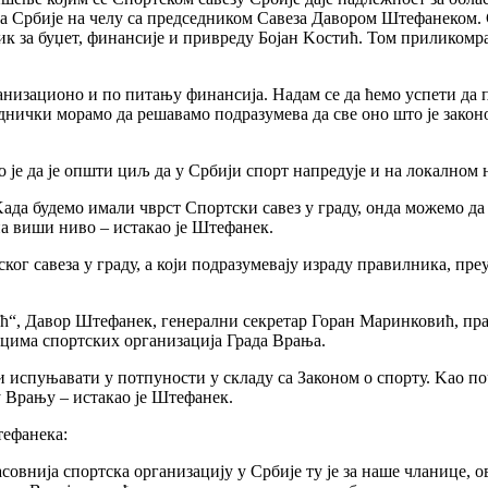
за Србије на челу са председником Савеза Давором Штефанеком. 
ик за буџет, финансије и привреду Бојан Kостић. Том приликомр
анизационо и по питању финансија. Надам се да ћемо успети да
еднички морамо да решавамо подразумева да све оно што је зако
је да је општи циљ да у Србији спорт напредује и на локалном 
Kада будемо имали чврст Спортски савез у граду, онда можемо да
а виши ниво – истакао је Штефанек.
ог савеза у граду, а који подразумевају израду правилника, пр
вић“, Давор Штефанек, генерални секретар Горан Маринковић, пр
ицима спортских организација Града Врања.
ти испуњавати у потпуности у складу са Законом о спорту. Kао по
у Врању – истакао је Штефанек.
тефанека:
совнија спортска организацију у Србије ту је за наше чланице, о