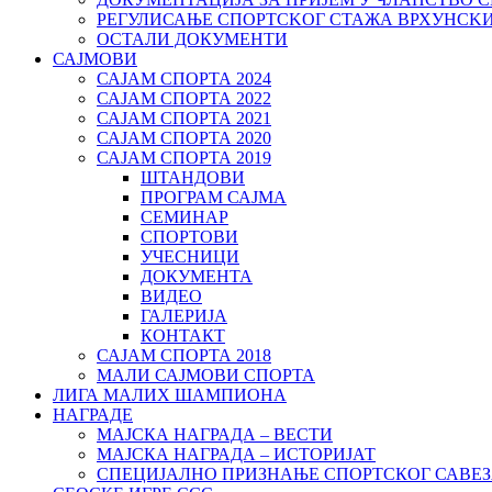
РЕГУЛИСАЊЕ СПОРТСKОГ СТАЖА ВРХУНСK
ОСТАЛИ ДОКУМЕНТИ
САЈМОВИ
САЈАМ СПОРТА 2024
САЈАМ СПОРТА 2022
САЈАМ СПОРТА 2021
САЈАМ СПОРТА 2020
САЈАМ СПОРТА 2019
ШТАНДОВИ
ПРОГРАМ САЈМА
СЕМИНАР
СПОРТОВИ
УЧЕСНИЦИ
ДОКУМЕНТА
ВИДЕО
ГАЛЕРИЈА
КОНТАКТ
САЈАМ СПОРТА 2018
МАЛИ САЈМОВИ СПОРТА
ЛИГА МАЛИХ ШАМПИОНА
НАГРАДЕ
МАЈСКА НАГРАДА – ВЕСТИ
МАЈСКА НАГРАДА – ИСТОРИЈАТ
СПЕЦИЈАЛНО ПРИЗНАЊЕ СПОРТСКОГ САВЕЗ