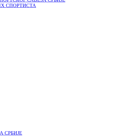
ИХ СПОРТИСТА
А СРБИЈЕ