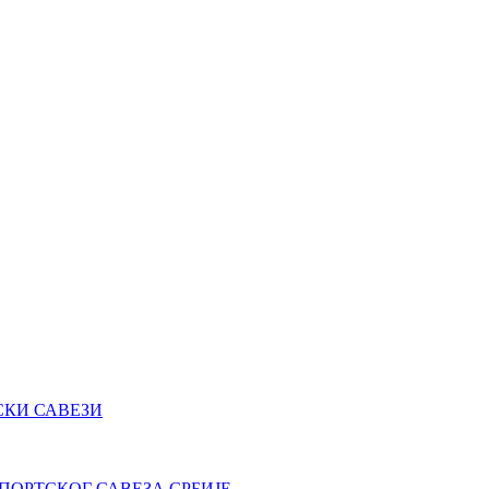
КИ САВЕЗИ
ПОРТСКОГ САВЕЗА СРБИЈЕ