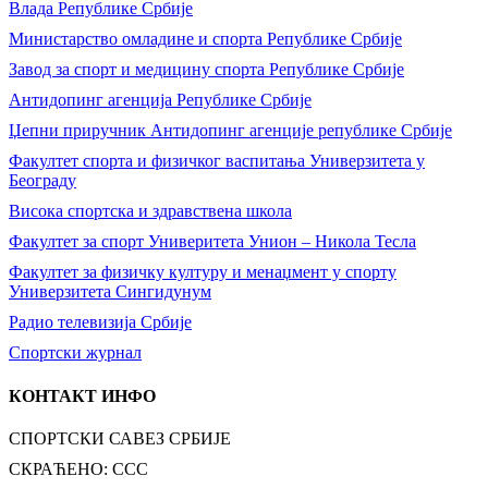
Влада Републике Србије
Министарство омладине и спорта Републике Србије
Завод за спорт и медицину спорта Републике Србије
Антидопинг агенција Републике Србије
Џепни приручник Антидопинг агенције републике Србије
Факултет спорта и физичког васпитања Универзитета у
Београду
Висока спортска и здравствена школа
Факултет за спорт Универитета Унион – Никола Тесла
Факултет за физичку културу и менаџмент у спорту
Универзитета Сингидунум
Радио телевизија Србије
Спортски журнал
КОНТАКТ ИНФО
СПОРТСКИ САВЕЗ СРБИЈЕ
СКРАЋЕНО: ССС