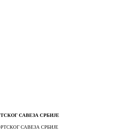
ТСКОГ САВЕЗА СРБИЈЕ