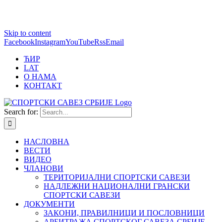
1 win online
Skip to content
https://pin-up-bets.kz/
https://rupinup.com/
https://pinup-oyun.com/
mostbet
Facebook
Instagram
YouTube
Rss
Email
ЋИР
LAT
О НАМА
КОНТАКТ
Search for:
НАСЛОВНА
ВЕСТИ
ВИДЕО
ЧЛАНОВИ
ТЕРИТОРИЈАЛНИ СПОРТСКИ САВЕЗИ
НАДЛЕЖНИ НАЦИОНАЛНИ ГРАНСКИ
СПОРТСКИ САВЕЗИ
ДОКУМЕНТИ
ЗАКОНИ, ПРАВИЛНИЦИ И ПОСЛОВНИЦИ
АРБИТРАЖА СПОРТСКОГ САВЕЗА СРБИЈЕ