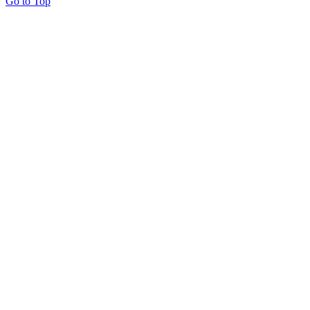
Go to Top