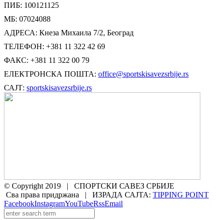
ПИБ: 100121125
МБ: 07024088
АДРЕСА: Кнеза Михаила 7/2, Београд
ТЕЛЕФОН: +381 11 322 42 69
ФАКС: +381 11 322 00 79
ЕЛЕКТРОНСКА ПОШТА:
office@sportskisavezsrbije.rs
САЈТ:
sportskisavezsrbije.rs
© Copyright 2019 | СПОРТСКИ САВЕЗ СРБИЈЕ
Сва права придржана | ИЗРАДА САЈТА:
TIPPING POINT
Facebook
Instagram
YouTube
Rss
Email