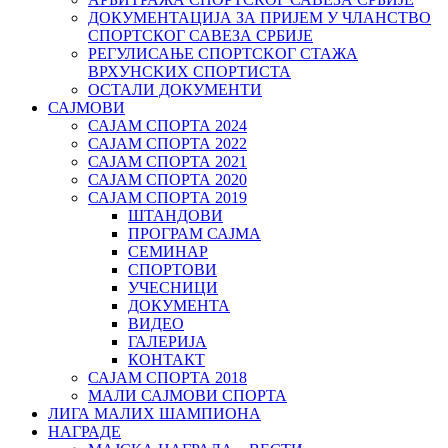
ДОКУМЕНТАЦИЈА ЗА ПРИЈЕМ У ЧЛАНСТВО
СПОРТСКОГ САВЕЗА СРБИЈЕ
РЕГУЛИСАЊЕ СПОРТСKОГ СТАЖА
ВРХУНСKИХ СПОРТИСТА
ОСТАЛИ ДОКУМЕНТИ
САЈМОВИ
САЈАМ СПОРТА 2024
САЈАМ СПОРТА 2022
САЈАМ СПОРТА 2021
САЈАМ СПОРТА 2020
САЈАМ СПОРТА 2019
ШТАНДОВИ
ПРОГРАМ САЈМА
СЕМИНАР
СПОРТОВИ
УЧЕСНИЦИ
ДОКУМЕНТА
ВИДЕО
ГАЛЕРИЈА
КОНТАКТ
САЈАМ СПОРТА 2018
МАЛИ САЈМОВИ СПОРТА
ЛИГА МАЛИХ ШАМПИОНА
НАГРАДЕ