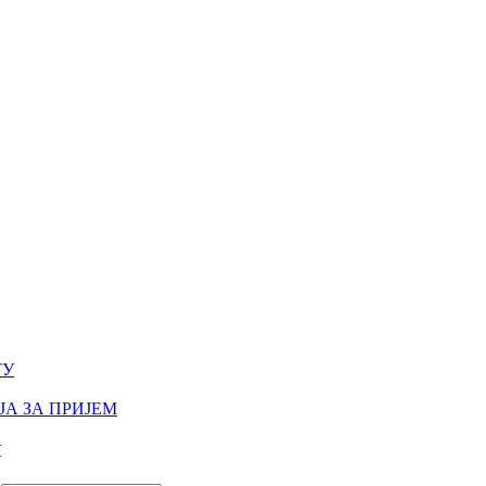
ТУ
А ЗА ПРИЈЕМ
И