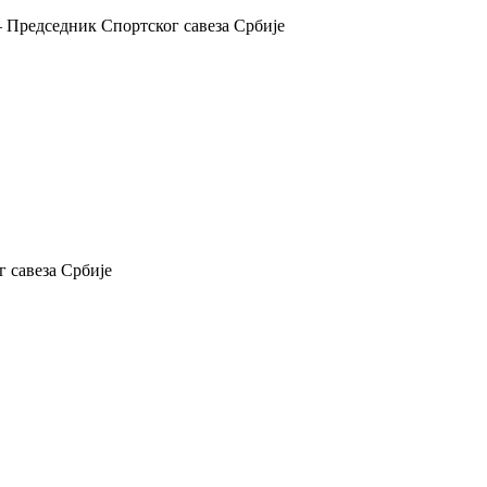
 Председник Спортског савеза Србије
 савеза Србије