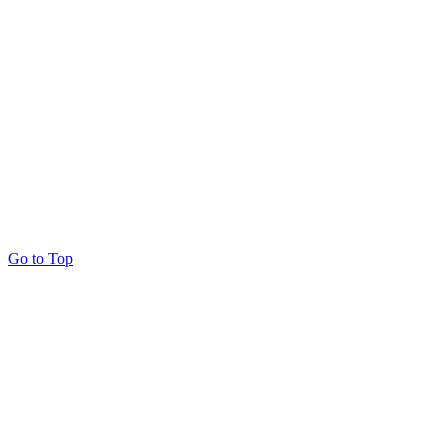
Go to Top