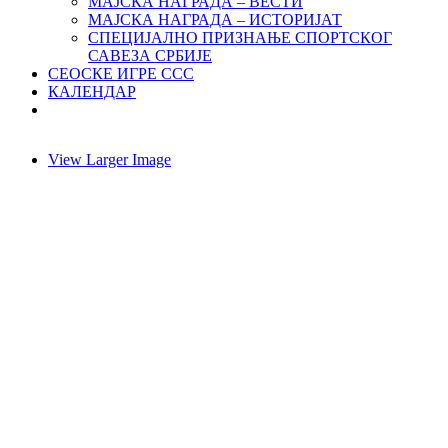
МАЈСКА НАГРАДА – ВЕСТИ
МАЈСКА НАГРАДА – ИСТОРИЈАТ
СПЕЦИЈАЛНО ПРИЗНАЊЕ СПОРТСКОГ
САВЕЗА СРБИЈЕ
СЕОСКЕ ИГРЕ ССС
КАЛЕНДАР
View Larger Image