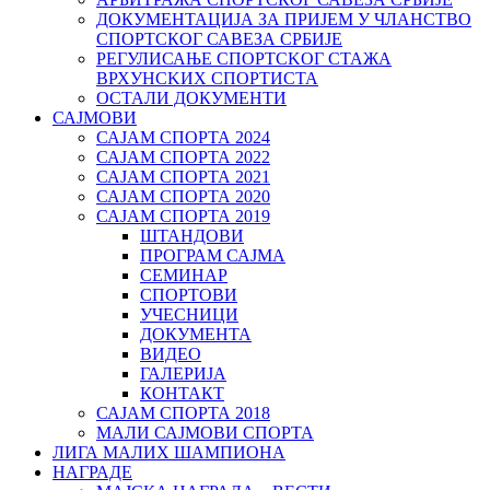
ДОКУМЕНТАЦИЈА ЗА ПРИЈЕМ У ЧЛАНСТВО
СПОРТСКОГ САВЕЗА СРБИЈЕ
РЕГУЛИСАЊЕ СПОРТСKОГ СТАЖА
ВРХУНСKИХ СПОРТИСТА
ОСТАЛИ ДОКУМЕНТИ
САЈМОВИ
САЈАМ СПОРТА 2024
САЈАМ СПОРТА 2022
САЈАМ СПОРТА 2021
САЈАМ СПОРТА 2020
САЈАМ СПОРТА 2019
ШТАНДОВИ
ПРОГРАМ САЈМА
СЕМИНАР
СПОРТОВИ
УЧЕСНИЦИ
ДОКУМЕНТА
ВИДЕО
ГАЛЕРИЈА
КОНТАКТ
САЈАМ СПОРТА 2018
МАЛИ САЈМОВИ СПОРТА
ЛИГА МАЛИХ ШАМПИОНА
НАГРАДЕ