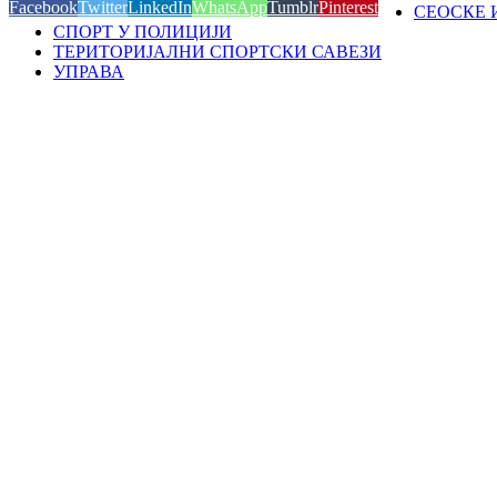
Facebook
Twitter
LinkedIn
WhatsApp
Tumblr
Pinterest
СЕОСКЕ 
СПОРТ У ПОЛИЦИЈИ
ТЕРИТОРИЈАЛНИ СПОРТСКИ САВЕЗИ
УПРАВА