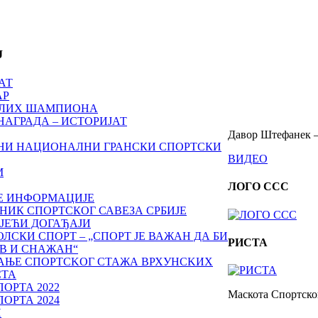
Ј
АТ
АР
АЛИХ ШАМПИОНА
НАГРАДА – ИСТОРИЈАТ
Давор Штефанек –
НИ НАЦИОНАЛНИ ГРАНСКИ СПОРТСКИ
ВИДЕО
М
ЛОГО ССС
Е ИНФОРМАЦИЈЕ
НИК СПОРТСКОГ САВЕЗА СРБИЈЕ
ЈЕЋИ ДОГАЂАЈИ
ЛСКИ СПОРТ – „СПОРТ ЈЕ ВАЖАН ДА БИ
РИСТА
АВ И СНАЖАН“
АЊЕ СПОРТСKОГ СТАЖА ВРХУНСKИХ
СТА
ОРТА 2022
Маскота Спортског
ОРТА 2024
И