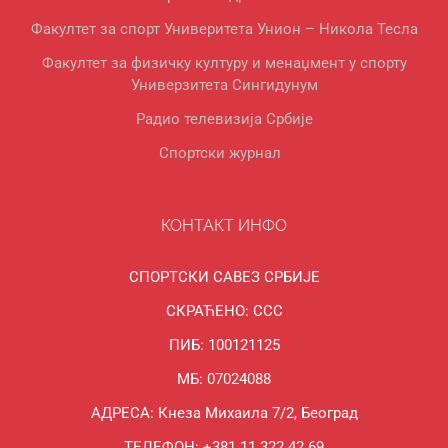
Факултет за спорт Универитета Унион – Никола Тесла
Факултет за физичку културу и менаџмент у спорту
Универзитета Сингидунум
Радио телевизија Србије
Спортски журнал
КОНТАКТ ИНФО
СПОРТСКИ САВЕЗ СРБИЈЕ
СКРАЋЕНО: ССС
ПИБ: 100121125
МБ: 07024088
АДРЕСА: Кнеза Михаила 7/2, Београд
ТЕЛЕФОН: +381 11 322 42 69