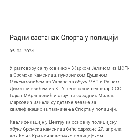
Радни састанак Спорта у полицији
05. 04. 2024.
У разговору са пуковником Жарком Јелачом из ЦОП-
а Сремска Каменица, пуковником Душаном
Максимовићем из Управе за обуку МУП и Рашом
Димитријевићем из КПУ, генерални секретар ССС
Горан МАринковић и стручни сарадник Милош
Марковић изнели су детаље везане за
квалификациона такмичења Спорта у полицији.
Квалификације у Центру за основну полицијску
обуку Сремска каменица биће одржане 27. априла,
док ће на Криминалистичко-полицијском