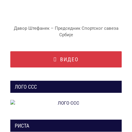
Давор Штефанек – Председник Спортског савеза
Србије
ВИДЕО
ЛОГО ССС
РИСТА