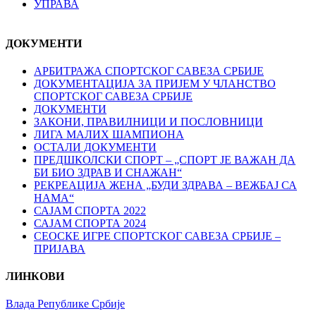
УПРАВА
ДОКУМЕНТИ
АРБИТРАЖА СПОРТСКОГ САВЕЗА СРБИЈЕ
ДОКУМЕНТАЦИЈА ЗА ПРИЈЕМ У ЧЛАНСТВО
СПОРТСКОГ САВЕЗА СРБИЈЕ
ДОКУМЕНТИ
ЗАКОНИ, ПРАВИЛНИЦИ И ПОСЛОВНИЦИ
ЛИГА МАЛИХ ШАМПИОНА
ОСТАЛИ ДОКУМЕНТИ
ПРЕДШКОЛСКИ СПОРТ – „СПОРТ ЈЕ ВАЖАН ДА
БИ БИО ЗДРАВ И СНАЖАН“
РЕКРЕАЦИЈА ЖЕНА „БУДИ ЗДРАВА – ВЕЖБАЈ СА
НАМА“
САЈАМ СПОРТА 2022
САЈАМ СПОРТА 2024
СЕОСКЕ ИГРЕ СПОРТСКОГ САВЕЗА СРБИЈЕ –
ПРИЈАВА
ЛИНКОВИ
Влада Републике Србије