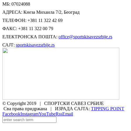
МБ: 07024088
АДРЕСА: Кнеза Михаила 7/2, Београд
ТЕЛЕФОН: +381 11 322 42 69
ФАКС: +381 11 322 00 79
ЕЛЕКТРОНСКА ПОШТА:
office@sportskisavezsrbije.rs
САЈТ:
sportskisavezsrbije.rs
© Copyright 2019 | СПОРТСКИ САВЕЗ СРБИЈЕ
Сва права придржана | ИЗРАДА САЈТА:
TIPPING POINT
Facebook
Instagram
YouTube
Rss
Email