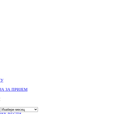
ТУ
А ЗА ПРИЈЕМ
И