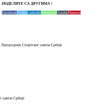
ПОДЕЛИТЕ СА ДРУГИМА !
Facebook
Twitter
LinkedIn
WhatsApp
Tumblr
Pinterest
 Председник Спортског савеза Србије
 савеза Србије