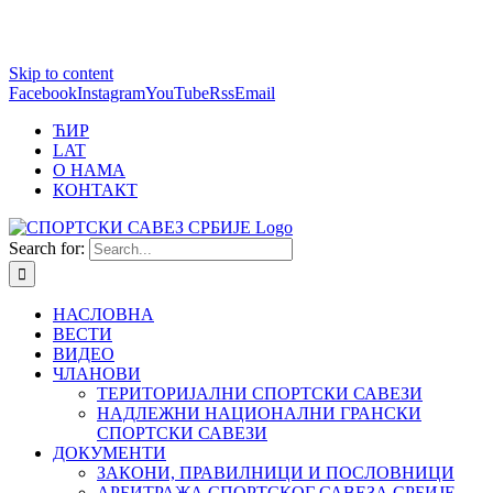
1 win online
Skip to content
https://pin-up-bets.kz/
https://rupinup.com/
https://pinup-oyun.com/
mostbet
Facebook
Instagram
YouTube
Rss
Email
ЋИР
LAT
О НАМА
КОНТАКТ
Search for:
НАСЛОВНА
ВЕСТИ
ВИДЕО
ЧЛАНОВИ
ТЕРИТОРИЈАЛНИ СПОРТСКИ САВЕЗИ
НАДЛЕЖНИ НАЦИОНАЛНИ ГРАНСКИ
СПОРТСКИ САВЕЗИ
ДОКУМЕНТИ
ЗАКОНИ, ПРАВИЛНИЦИ И ПОСЛОВНИЦИ
АРБИТРАЖА СПОРТСКОГ САВЕЗА СРБИЈЕ