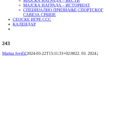
МАЈСКА НАГРАДА – ВЕСТИ
МАЈСКА НАГРАДА – ИСТОРИЈАТ
СПЕЦИЈАЛНО ПРИЗНАЊЕ СПОРТСКОГ
САВЕЗА СРБИЈЕ
СЕОСКЕ ИГРЕ ССС
КАЛЕНДАР
243
Marina Jovičić
2024-03-22T15:11:33+02:00
22. 03. 2024.
|