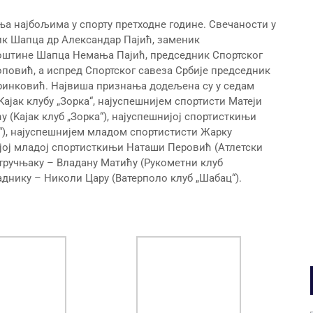
ња најбољима у спорту претходне године. Свечаности у
к Шапца др Александар Пајић, заменик
оштине Шапца Немања Пајић, председник Спортског
повић, а испред Спортског савеза Србије председник
ринковић. Највиша признања додељена су у седам
ајак клубу „Зорка“, најуспешнијем спортисти Матеји
 (Kајак клуб „Зорка“), најуспешнијој спортисткињи
), најуспешнијем младом спортистисти Жарку
ијој младој спортисткињи Наташи Перовић (Атлетски
стручњаку – Владану Матићу (Рукометни клуб
днику – Николи Цару (Ватерполо клуб „Шабац“).