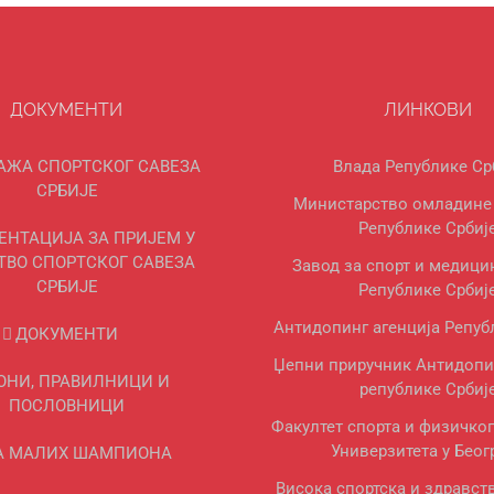
ДОКУМЕНТИ
ЛИНКОВИ
АЖА СПОРТСКОГ САВЕЗА
Влада Републике Ср
СРБИЈЕ
Министарство омладине 
Републике Србиј
ЕНТАЦИЈА ЗА ПРИЈЕМ У
ТВО СПОРТСКОГ САВЕЗА
Завод за спорт и медици
СРБИЈЕ
Републике Србиј
Антидопинг агенција Репуб
ДОКУМЕНТИ
Џепни приручник Антидопи
ОНИ, ПРАВИЛНИЦИ И
републике Србиј
ПОСЛОВНИЦИ
Факултет спорта и физичко
Универзитета у Беог
А МАЛИХ ШАМПИОНА
Висока спортска и здравст