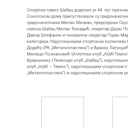
Спортски савез Шабац доделио је 44. пут призна
Соколском дому присуствовали су градоначелни
градоначелника Милан Мачван, председник Ску
савеза Шабац Милан Ђенадић, секретар Дејан По
Давор Штефанек и генерални секретар Горан Ма
категорија: Најуспешнијем спортском колективу K
Додићу (РK „Металопластика“) и Бранку Лагунџићу
Милици Познановић (Атлетски клуб „АШK-Темпо“
Kрајишнику (Теквондо клуб „Шабац“), најуспешн
клуб „АШK – Темпо“), најуспешнијем спортском 
„Металопластика“) и најуспешнијем спортском ра