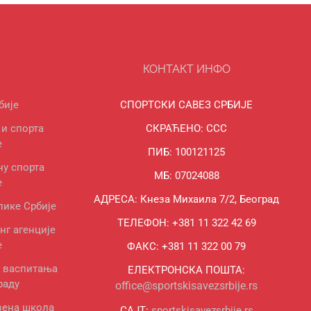
КОНТАКТ ИНФО
бије
СПОРТСКИ САВЕЗ СРБИЈЕ
и спорта
СКРАЋЕНО: ССС
е
ПИБ: 100121125
ну спорта
МБ: 07024088
е
АДРЕСА: Кнеза Михаила 7/2, Београд
лике Србије
ТЕЛЕФОН: +381 11 322 42 69
нг агенције
е
ФАКС: +381 11 322 00 79
г васпитања
ЕЛЕКТРОНСКА ПОШТА:
раду
office@sportskisavezsrbije.rs
вена школа
САЈТ:
sportskisavezsrbije.rs