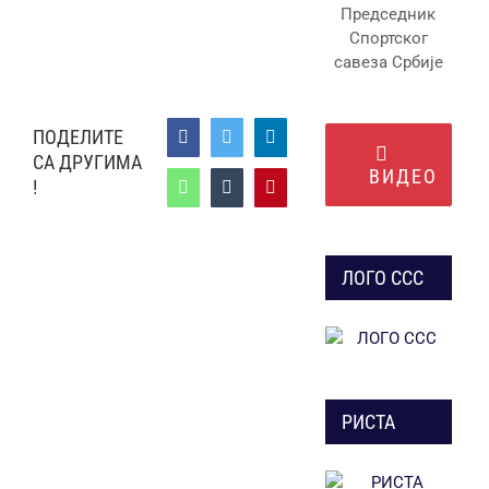
Председник
Спортског
савеза Србије
ПОДЕЛИТЕ
Facebook
Twitter
LinkedIn
СА ДРУГИМА
ВИДЕО
!
WhatsApp
Tumblr
Pinterest
ЛОГО ССС
РИСТА