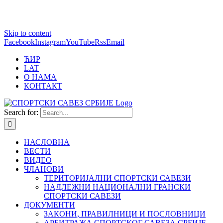
1 win online
Skip to content
https://pin-up-bets.kz/
https://rupinup.com/
https://pinup-oyun.com/
mostbet
Facebook
Instagram
YouTube
Rss
Email
ЋИР
LAT
О НАМА
КОНТАКТ
Search for:
НАСЛОВНА
ВЕСТИ
ВИДЕО
ЧЛАНОВИ
ТЕРИТОРИЈАЛНИ СПОРТСКИ САВЕЗИ
НАДЛЕЖНИ НАЦИОНАЛНИ ГРАНСКИ
СПОРТСКИ САВЕЗИ
ДОКУМЕНТИ
ЗАКОНИ, ПРАВИЛНИЦИ И ПОСЛОВНИЦИ
АРБИТРАЖА СПОРТСКОГ САВЕЗА СРБИЈЕ