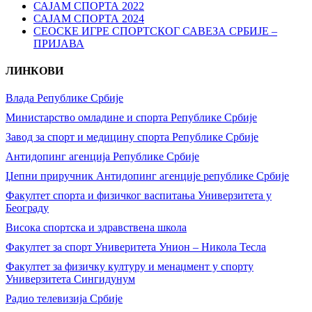
САЈАМ СПОРТА 2022
САЈАМ СПОРТА 2024
СЕОСКЕ ИГРЕ СПОРТСКОГ САВЕЗА СРБИЈЕ –
ПРИЈАВА
ЛИНКОВИ
Влада Републике Србије
Министарство омладине и спорта Републике Србије
Завод за спорт и медицину спорта Републике Србије
Антидопинг агенција Републике Србије
Џепни приручник Антидопинг агенције републике Србије
Факултет спорта и физичког васпитања Универзитета у
Београду
Висока спортска и здравствена школа
Факултет за спорт Универитета Унион – Никола Тесла
Факултет за физичку културу и менаџмент у спорту
Универзитета Сингидунум
Радио телевизија Србије