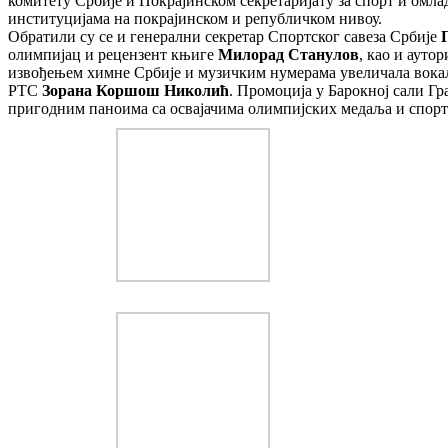
комитету Србије и Покрајинском секретаријату за спорт и омла
институцијама на покрајинском и републичком нивоу.
Обратили су се и генерални секретар Спортског савеза Србије
олимпијац и рецензент књиге
Милорад Станулов
, као и ауто
извођењем химне Србије и музичким нумерама увеличала вок
РТС
Зорана Коршош Николић
. Промоција у Барокној сали Гр
пригодним паноима са освајачима олимпијских медаља и спорти