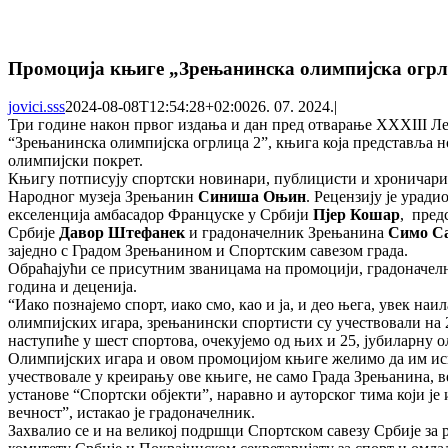
Промоција књиге „Зрењанинска олимпијска огрл
jovici.sss
2024-08-08T12:54:28+02:00
26. 07. 2024.
|
Три године након првог издања и дан пред отварање XXXIII Ле
“Зрењанинска олимпијска огрлица 2”, књига која представља но
олимпијски покрет.
Књигу потписују спортски новинари, публицисти и хроничар
Народног музеја Зрењанин
Синиша Оњин
. Рецензију је ура
екселенција амбасадор Француске у Србији
Пјер Кошар
, пред
Србије
Давор Штефанек
и градоначелник Зрењанина
Симо С
заједно с Градом Зрењанином и Спортским савезом града.
Обраћајући се присутним званицама на промоцији, градоначелни
година и деценија.
“Иако познајемо спорт, иако смо, као и ја, и део њега, увек 
олимпијских игара, зрењанински спортисти су учествовали на 25
наступиће у шест спортова, очекујемо од њих и 25, јубиларну о
Олимпијских игара и овом промоцијом књиге желимо да им иск
учествовале у креирању ове књиге, не само Града Зрењанина, ве
установе “Спортски објекти”, наравно и ауторског тима који ј
вечност”, истакао је градоначелник.
Захвалио се и на великој подршци Спортском савезу Србије за